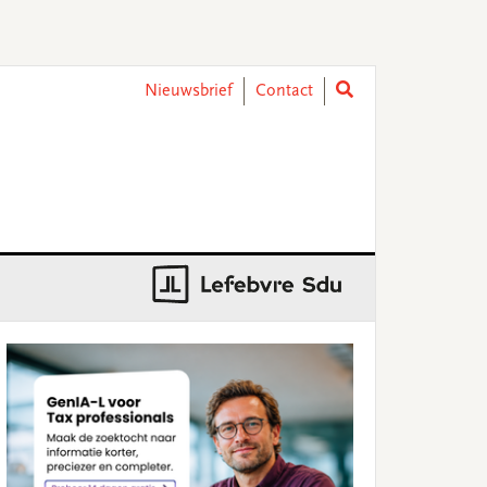
Nieuwsbrief
Contact
rimary
idebar