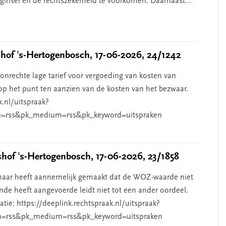
beginsel en de rechtszekerheid te voorkomen. Daarnaast
...
of 's-Hertogenbosch, 17-06-2026, 24/1242
nrechte lage tarief voor vergoeding van kosten van
p het punt ten aanzien van de kosten van het bezwaar.
k.nl/uitspraak?
=rss&pk_medium=rss&pk_keyword=uitspraken
of 's-Hertogenbosch, 17-06-2026, 23/1858
aar heeft aannemelijk gemaakt dat de WOZ-waarde niet
de heeft aangevoerde leidt niet tot een ander oordeel.
ie: https://deeplink.rechtspraak.nl/uitspraak?
n=rss&pk_medium=rss&pk_keyword=uitspraken