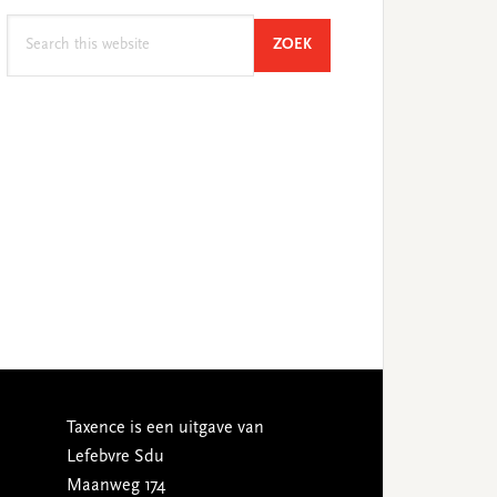
Search
SEARCH
ZOEK
this
website
Taxence is een uitgave van
Lefebvre Sdu
Maanweg 174