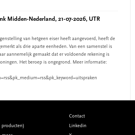
k Midden-Nederland, 21-07-2026, UTR
nstelling van hetgeen eiser heeft aangevoerd, heeft de
emerkt als drie aparte eenheden. Van een samenstel is
aar aannemelijk gemaakt dat er voldoende rekening is
ningen. Het beroep is ongegrond. Meer informatie:
n=rss&pk_medium=rss&pk_keyword=uitspraken
Contact
G producten)
Linkedin