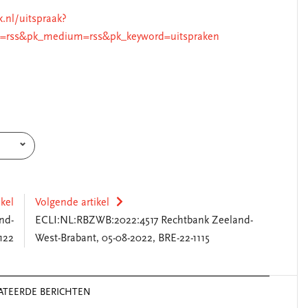
k.nl/uitspraak?
=rss&pk_medium=rss&pk_keyword=uitspraken
ikel
Volgende artikel
nd-
ECLI:NL:RBZWB:2022:4517 Rechtbank Zeeland-
122
West-Brabant, 05-08-2022, BRE-22-1115
ATEERDE BERICHTEN