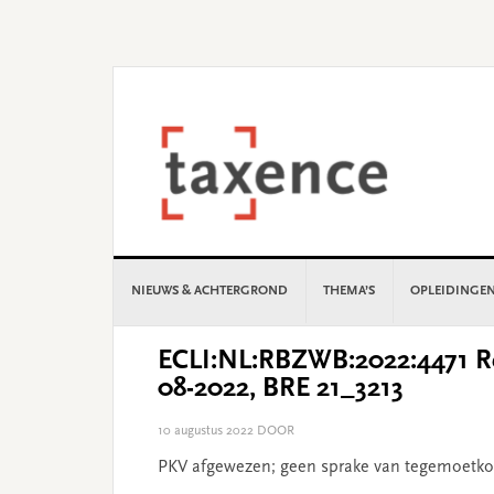
Skip
Skip
Skip
Skip
to
to
to
to
primary
main
primary
footer
navigation
content
sidebar
NIEUWS & ACHTERGROND
THEMA’S
OPLEIDINGE
ECLI:NL:RBZWB:2022:4471 Re
08-2022, BRE 21_3213
10 augustus 2022
DOOR
PKV afgewezen; geen sprake van tegemoetk