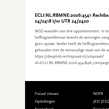
ECLI:NL:RBMNE:2026:4541 Rechtban
24/2418 t/m UTR 24/2420
WOZ-waarden van drie appartementen. In tege
heffingsambtenaar terecht de woningen aang
geen sprake. Verder heeft de heffingsambten
gehouden met de eenvoudige staat van de wo
https://deeplink.rechtspraak.nl/uitspraak?
id=ECLI:NL:RBMNE:2026:4541&pk_campaig
Footer
Fiscaal nieuws
NDFR
Opleidingen
JES! (ES