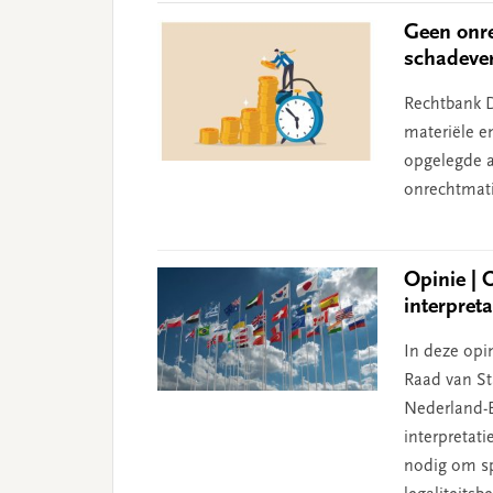
Geen onre
schadeve
Rechtbank D
materiële e
opgelegde aa
onrechtmati
Opinie | 
interpret
In deze opin
Raad van Sta
Nederland-B
interpretat
nodig om sp