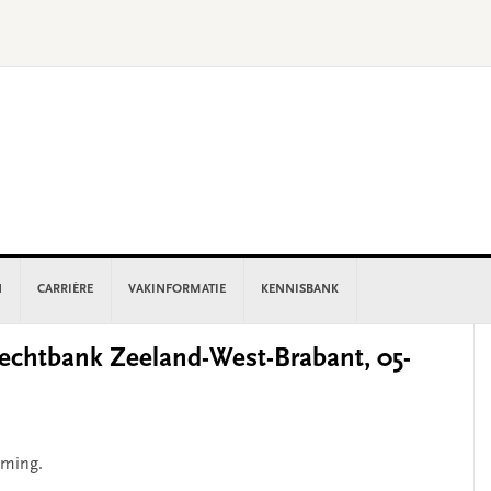
N
CARRIÈRE
VAKINFORMATIE
KENNISBANK
P
chtbank Zeeland-West-Brabant, 05-
S
oming.