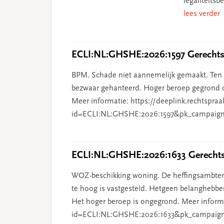
legaliteits
lees verder
ECLI:NL:GHSHE:2026:1597 Gerechtsh
BPM. Schade niet aannemelijk gemaakt. Ten o
bezwaar gehanteerd. Hoger beroep gegrond o
Meer informatie: https://deeplink.rechtspraa
id=ECLI:NL:GHSHE:2026:1597&pk_campaign
ECLI:NL:GHSHE:2026:1633 Gerechtsh
WOZ-beschikking woning. De heffingsambten
te hoog is vastgesteld. Hetgeen belanghebben
Het hoger beroep is ongegrond. Meer informat
id=ECLI:NL:GHSHE:2026:1633&pk_campaig