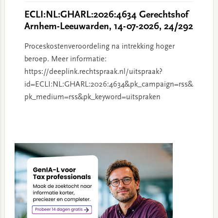
ECLI:NL:GHARL:2026:4634 Gerechtshof
Arnhem-Leeuwarden, 14-07-2026, 24/292
Proceskostenveroordeling na intrekking hoger
beroep. Meer informatie:
https://deeplink.rechtspraak.nl/uitspraak?
id=ECLI:NL:GHARL:2026:4634&pk_campaign=rss&
pk_medium=rss&pk_keyword=uitspraken
Primary
Sidebar