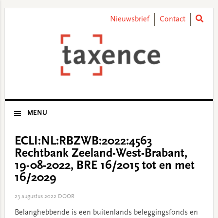
Skip
Skip
Skip
Skip
to
to
to
to
Nieuwsbrief
Contact
primary
main
primary
footer
navigation
content
sidebar
MENU
ECLI:NL:RBZWB:2022:4563
Rechtbank Zeeland-West-Brabant,
19-08-2022, BRE 16/2015 tot en met
16/2029
23 augustus 2022
DOOR
Belanghebbende is een buitenlands beleggingsfonds en