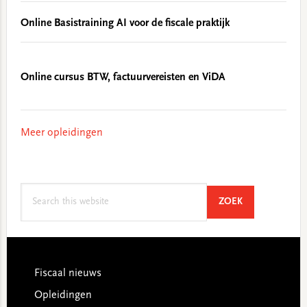
Online Basistraining AI voor de fiscale praktijk
Online cursus BTW, factuurvereisten en ViDA
Meer opleidingen
Search
SEARCH
ZOEK
this
website
Footer
Fiscaal nieuws
Opleidingen