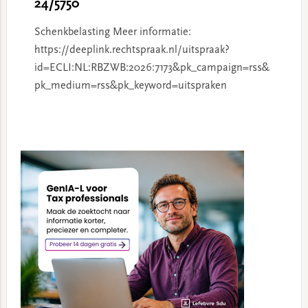
24/5750
Schenkbelasting Meer informatie:
https://deeplink.rechtspraak.nl/uitspraak?
id=ECLI:NL:RBZWB:2026:7173&pk_campaign=rss&
pk_medium=rss&pk_keyword=uitspraken
Primary
Sidebar