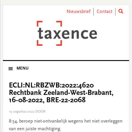
Skip
Skip
Skip
Skip
to
to
to
to
Nieuwsbrief
Contact
primary
main
primary
footer
navigation
content
sidebar
MENU
ECLI:NL:RBZWB:2022:4620
Rechtbank Zeeland-West-Brabant,
16-08-2022, BRE-22-2068
19 augustus 2022
DOOR
8:54, beroep niet-ontvankelijk wegens het niet overleggen
van een juiste machtiging.