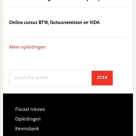
Online cursus BTW, factuurvereisten en ViDA
Meer opleidingen
Search
SEARCH
ZOEK
this
website
Footer
Fiscaal nieuws
Opleidingen
Kennisbank