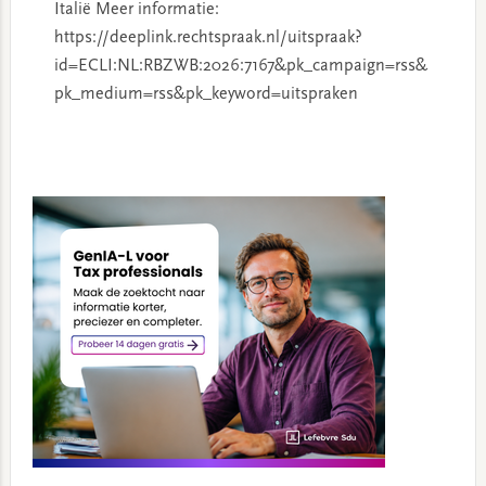
Italië Meer informatie:
https://deeplink.rechtspraak.nl/uitspraak?
id=ECLI:NL:RBZWB:2026:7167&pk_campaign=rss&
pk_medium=rss&pk_keyword=uitspraken
Primary
Sidebar