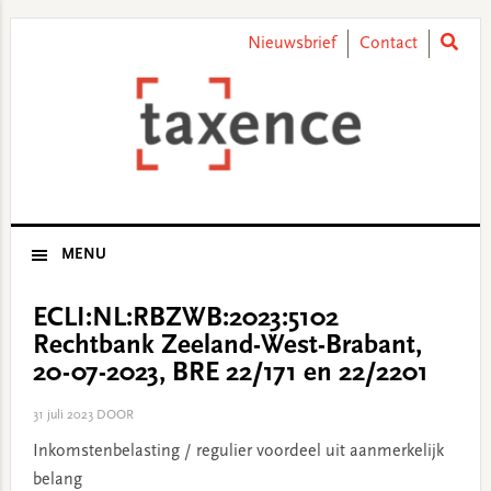
Skip
Skip
Skip
Skip
to
to
to
to
Nieuwsbrief
Contact
primary
main
primary
footer
navigation
content
sidebar
MENU
ECLI:NL:RBZWB:2023:5102
Rechtbank Zeeland-West-Brabant,
20-07-2023, BRE 22/171 en 22/2201
31 juli 2023
DOOR
Inkomstenbelasting / regulier voordeel uit aanmerkelijk
belang