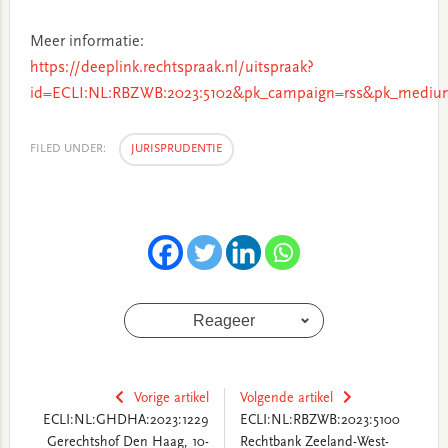
Meer informatie:
https://deeplink.rechtspraak.nl/uitspraak?
id=ECLI:NL:RBZWB:2023:5102&pk_campaign=rss&pk_medium
FILED UNDER:
JURISPRUDENTIE
Reageer
Vorige artikel
Volgende artikel
ECLI:NL:GHDHA:2023:1229
ECLI:NL:RBZWB:2023:5100
Gerechtshof Den Haag, 10-
Rechtbank Zeeland-West-