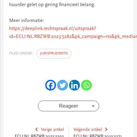
huurder gelet op gering financieel belang.
Meer informatie:
https://deeplink.rechtspraak.nl/uitspraak?
id=ECLI:NL:RBZWB:2023:5282&pk_campaign=rss&pk_medium
FILED UNDER:
JURISPRUDENTIE
Reageer
Vorige artikel
Volgende artikel
ECLI:NL:RBZWB:2023:5292
ECLI:NL:RBZWB:2023:5271