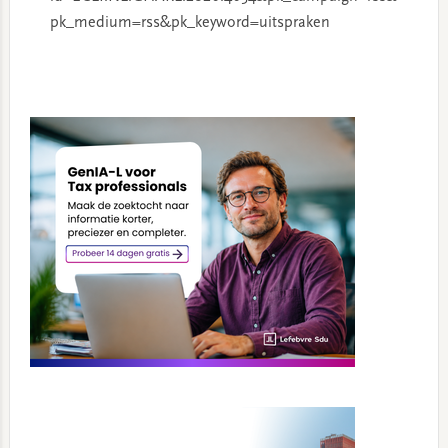
pk_medium=rss&pk_keyword=uitspraken
Primary
Sidebar