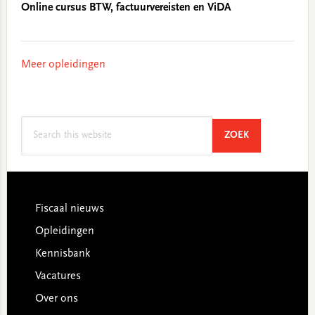
Online cursus BTW, factuurvereisten en ViDA
Meer opleidingen
Search
SEARCH
ZOEK
this
website
Footer
Fiscaal nieuws
Opleidingen
Kennisbank
Vacatures
Over ons