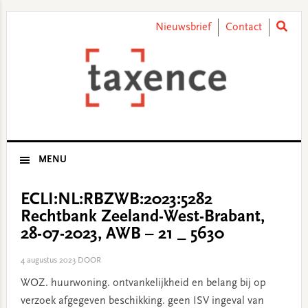
Skip
Skip
Skip
Skip
to
to
to
to
Nieuwsbrief
Contact
primary
main
primary
footer
navigation
content
sidebar
MENU
ECLI:NL:RBZWB:2023:5282
Rechtbank Zeeland-West-Brabant,
28-07-2023, AWB – 21 _ 5630
4 augustus 2023
DOOR
WOZ. huurwoning. ontvankelijkheid en belang bij op
verzoek afgegeven beschikking. geen ISV ingeval van