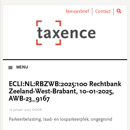
Skip
Skip
Skip
Skip
to
to
to
to
Nieuwsbrief
Contact
primary
main
primary
footer
navigation
content
sidebar
MENU
ECLI:NL:RBZWB:2025:100 Rechtbank
Zeeland-West-Brabant, 10-01-2025,
AWB-23_9167
16 januari 2025
DOOR
Parkeerbelasting, laad- en losparkeerplek, ongegrond