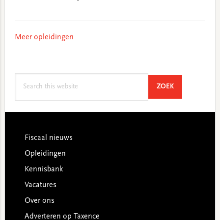
Meer opleidingen
Search
SEARCH
ZOEK
this
website
Footer
Fiscaal nieuws
Opleidingen
Kennisbank
Vacatures
Over ons
Adverteren op Taxence