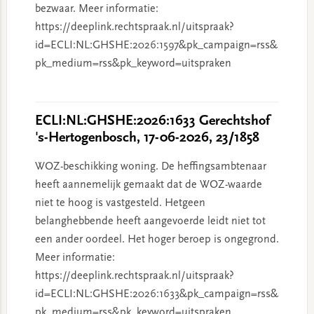
bezwaar. Meer informatie:
https://deeplink.rechtspraak.nl/uitspraak?
id=ECLI:NL:GHSHE:2026:1597&pk_campaign=rss&
pk_medium=rss&pk_keyword=uitspraken
ECLI:NL:GHSHE:2026:1633 Gerechtshof
's-Hertogenbosch, 17-06-2026, 23/1858
WOZ-beschikking woning. De heffingsambtenaar
heeft aannemelijk gemaakt dat de WOZ-waarde
niet te hoog is vastgesteld. Hetgeen
belanghebbende heeft aangevoerde leidt niet tot
een ander oordeel. Het hoger beroep is ongegrond.
Meer informatie:
https://deeplink.rechtspraak.nl/uitspraak?
id=ECLI:NL:GHSHE:2026:1633&pk_campaign=rss&
pk_medium=rss&pk_keyword=uitspraken