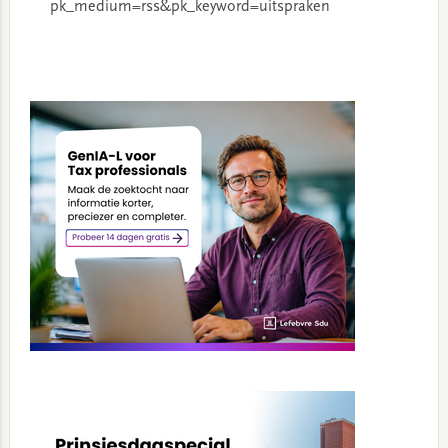
pk_medium=rss&pk_keyword=uitspraken
Primary
Sidebar