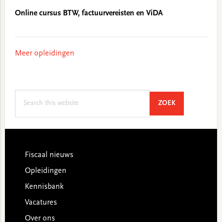
Online cursus BTW, factuurvereisten en ViDA
Meer opleidingen
Search
SEARCH
ZOEK
this
website
Footer
Fiscaal nieuws
Opleidingen
Kennisbank
Vacatures
Over ons