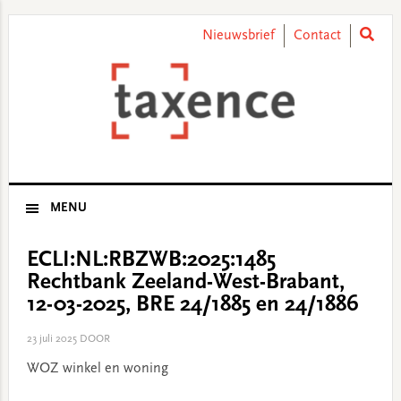
Skip
Skip
Skip
Skip
to
to
to
to
Nieuwsbrief
Contact
primary
main
primary
footer
navigation
content
sidebar
MENU
ECLI:NL:RBZWB:2025:1485
Rechtbank Zeeland-West-Brabant,
12-03-2025, BRE 24/1885 en 24/1886
23 juli 2025
DOOR
WOZ winkel en woning