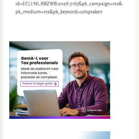
id=ECLI:NL:RBZWB:2026:7167&pk_campaign=rss&
pk_medium=rss&pk_keyword=uitspraken
Primary
Sidebar