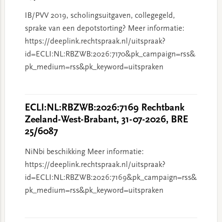
IB/PVV 2019, scholingsuitgaven, collegegeld,
sprake van een depotstorting? Meer informatie:
https://deeplink.rechtspraak.nl/uitspraak?
id=ECLI:NL:RBZWB:2026:7170&pk_campaign=rss&
pk_medium=rss&pk_keyword=uitspraken
ECLI:NL:RBZWB:2026:7169 Rechtbank
Zeeland-West-Brabant, 31-07-2026, BRE
25/6087
NiNbi beschikking Meer informatie:
https://deeplink.rechtspraak.nl/uitspraak?
id=ECLI:NL:RBZWB:2026:7169&pk_campaign=rss&
pk_medium=rss&pk_keyword=uitspraken