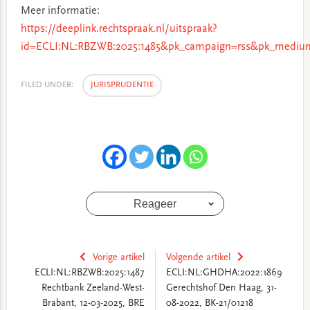
Meer informatie:
https://deeplink.rechtspraak.nl/uitspraak?
id=ECLI:NL:RBZWB:2025:1485&pk_campaign=rss&pk_medium
FILED UNDER:
JURISPRUDENTIE
Reageer
Vorige artikel
Volgende artikel
ECLI:NL:RBZWB:2025:1487
ECLI:NL:GHDHA:2022:1869
Rechtbank Zeeland-West-
Gerechtshof Den Haag, 31-
Brabant, 12-03-2025, BRE
08-2022, BK-21/01218