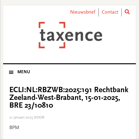
Skip
Skip
Skip
Skip
to
to
to
to
Nieuwsbrief
Contact
primary
main
primary
footer
navigation
content
sidebar
MENU
ECLI:NL:RBZWB:2025:191 Rechtbank
Zeeland-West-Brabant, 15-01-2025,
BRE 23/10810
21 januari 2025
DOOR
BPM