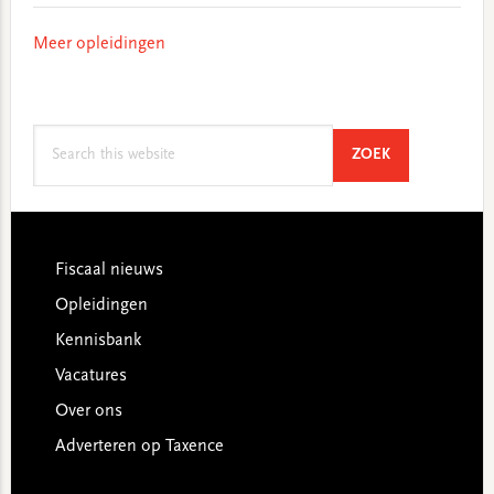
Meer opleidingen
Search
SEARCH
ZOEK
this
website
Footer
Fiscaal nieuws
Opleidingen
Kennisbank
Vacatures
Over ons
Adverteren op Taxence