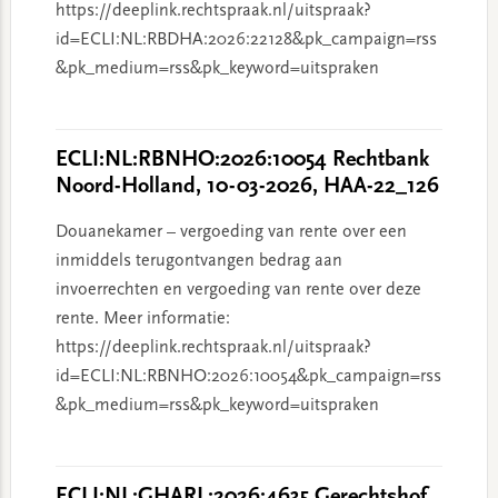
https://deeplink.rechtspraak.nl/uitspraak?
id=ECLI:NL:RBDHA:2026:22128&pk_campaign=rss
&pk_medium=rss&pk_keyword=uitspraken
ECLI:NL:RBNHO:2026:10054 Rechtbank
Noord-Holland, 10-03-2026, HAA-22_126
Douanekamer – vergoeding van rente over een
inmiddels terugontvangen bedrag aan
invoerrechten en vergoeding van rente over deze
rente. Meer informatie:
https://deeplink.rechtspraak.nl/uitspraak?
id=ECLI:NL:RBNHO:2026:10054&pk_campaign=rss
&pk_medium=rss&pk_keyword=uitspraken
ECLI:NL:GHARL:2026:4635 Gerechtshof