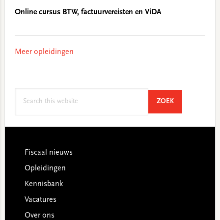
Online cursus BTW, factuurvereisten en ViDA
Meer opleidingen
Search
SEARCH
ZOEK
this
website
Footer
Fiscaal nieuws
Opleidingen
Kennisbank
Vacatures
Over ons