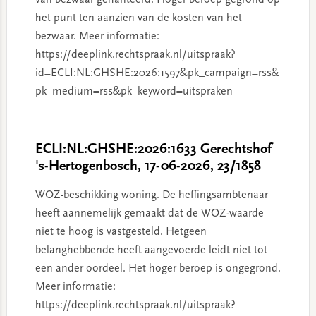
van bezwaar gehanteerd. Hoger beroep gegrond op
het punt ten aanzien van de kosten van het
bezwaar. Meer informatie:
https://deeplink.rechtspraak.nl/uitspraak?
id=ECLI:NL:GHSHE:2026:1597&pk_campaign=rss&
pk_medium=rss&pk_keyword=uitspraken
ECLI:NL:GHSHE:2026:1633 Gerechtshof
's-Hertogenbosch, 17-06-2026, 23/1858
WOZ-beschikking woning. De heffingsambtenaar
heeft aannemelijk gemaakt dat de WOZ-waarde
niet te hoog is vastgesteld. Hetgeen
belanghebbende heeft aangevoerde leidt niet tot
een ander oordeel. Het hoger beroep is ongegrond.
Meer informatie:
https://deeplink.rechtspraak.nl/uitspraak?