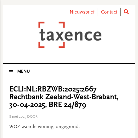
Skip
Skip
Skip
Skip
to
to
to
to
Nieuwsbrief
Contact
primary
main
primary
footer
navigation
content
sidebar
MENU
ECLI:NL:RBZWB:2025:2667
Rechtbank Zeeland-West-Brabant,
30-04-2025, BRE 24/879
8 mei 2025
DOOR
WOZ-waarde woning, ongegrond.