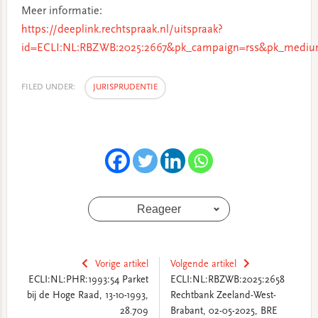
Meer informatie:
https://deeplink.rechtspraak.nl/uitspraak?
id=ECLI:NL:RBZWB:2025:2667&pk_campaign=rss&pk_medium
FILED UNDER:
JURISPRUDENTIE
Reageer
Vorige artikel
Volgende artikel
ECLI:NL:PHR:1993:54 Parket
ECLI:NL:RBZWB:2025:2658
bij de Hoge Raad, 13-10-1993,
Rechtbank Zeeland-West-
28.709
Brabant, 02-05-2025, BRE