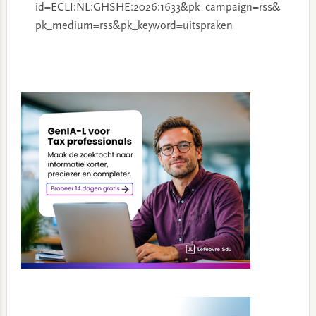
id=ECLI:NL:GHSHE:2026:1633&pk_campaign=rss&
pk_medium=rss&pk_keyword=uitspraken
Primary
Sidebar