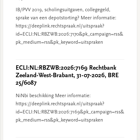
IB/PVV 2019, scholingsuitgaven, collegegeld,
sprake van een depotstorting? Meer informatie:
https://deeplink.rechtspraak.nl/uitspraak?
id=ECLI:NL:RBZWB:2026:7170&pk_campaign=rss&
pk_medium=rss&pk_keyword=uitspraken
ECLI:NL:RBZWB:2026:7169 Rechtbank
Zeeland-West-Brabant, 31-07-2026, BRE
25/6087
NiNbi beschikking Meer informatie:
https://deeplink.rechtspraak.nl/uitspraak?
id=ECLI:NL:RBZWB:2026:7169&pk_campaign=rss&
pk_medium=rss&pk_keyword=uitspraken