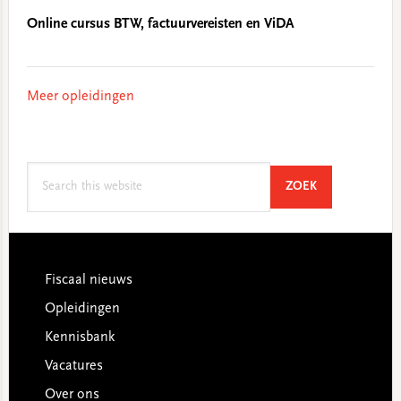
Online cursus BTW, factuurvereisten en ViDA
Meer opleidingen
Search
SEARCH
ZOEK
this
website
Footer
Fiscaal nieuws
Opleidingen
Kennisbank
Vacatures
Over ons