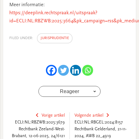
Meer informatie:
https://deeplink.rechtspraak.nl/uitspraak?
id=ECLI:NL:RBZWB:2025:3664&pk_campaign=rss&pk_medium
FILED UNDER:
JURISPRUDENTIE
Reageer
Vorige artikel
Volgende artikel
ECLI:NL:RBZWB:2025:3679
ECLI:NL:RBGEL:2024:8157
Rechtbank Zeeland-West-
Rechtbank Gelderland, 21-11-
Brabant, 12-06-2025, 24/6121
2024, AWB 22_4919