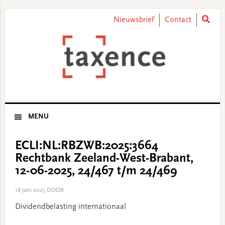
Skip
Skip
Skip
Skip
to
to
to
to
Nieuwsbrief
Contact
primary
main
primary
footer
navigation
content
sidebar
MENU
ECLI:NL:RBZWB:2025:3664
Rechtbank Zeeland-West-Brabant,
12-06-2025, 24/467 t/m 24/469
18 juni 2025
DOOR
Dividendbelasting internationaal