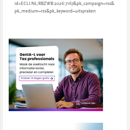
id=ECLI:NL:RBZWB:2026:7167&pk_campaign=rss&
pk_medium=rss&pk_keyword=uitspraken
Primary
Sidebar