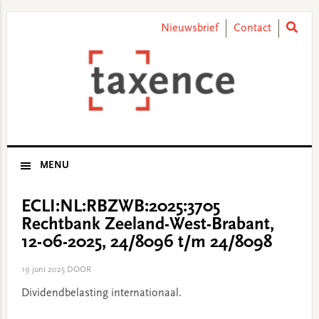
Skip
Skip
Skip
Skip
to
to
to
to
Nieuwsbrief
Contact
primary
main
primary
footer
navigation
content
sidebar
MENU
ECLI:NL:RBZWB:2025:3705
Rechtbank Zeeland-West-Brabant,
12-06-2025, 24/8096 t/m 24/8098
19 juni 2025
DOOR
Dividendbelasting internationaal.