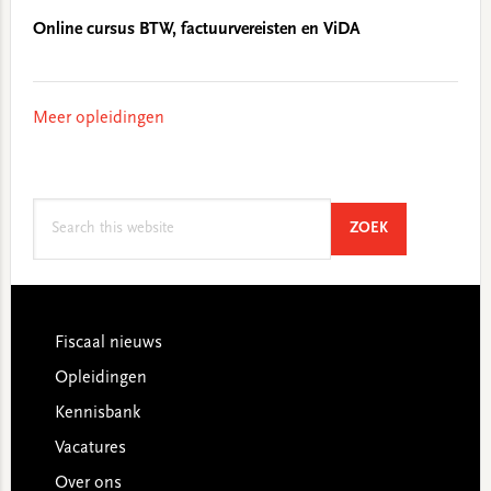
Online cursus BTW, factuurvereisten en ViDA
Meer opleidingen
Search
SEARCH
ZOEK
this
website
Footer
Fiscaal nieuws
Opleidingen
Kennisbank
Vacatures
Over ons