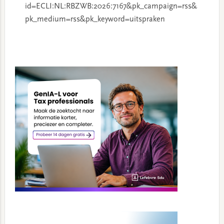
id=ECLI:NL:RBZWB:2026:7167&pk_campaign=rss&
pk_medium=rss&pk_keyword=uitspraken
Primary
Sidebar