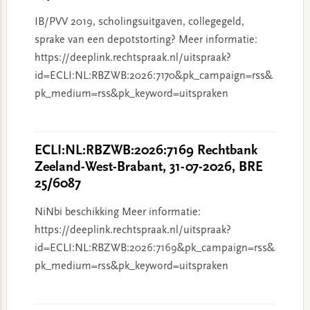
IB/PVV 2019, scholingsuitgaven, collegegeld,
sprake van een depotstorting? Meer informatie:
https://deeplink.rechtspraak.nl/uitspraak?
id=ECLI:NL:RBZWB:2026:7170&pk_campaign=rss&
pk_medium=rss&pk_keyword=uitspraken
ECLI:NL:RBZWB:2026:7169 Rechtbank
Zeeland-West-Brabant, 31-07-2026, BRE
25/6087
NiNbi beschikking Meer informatie:
https://deeplink.rechtspraak.nl/uitspraak?
id=ECLI:NL:RBZWB:2026:7169&pk_campaign=rss&
pk_medium=rss&pk_keyword=uitspraken