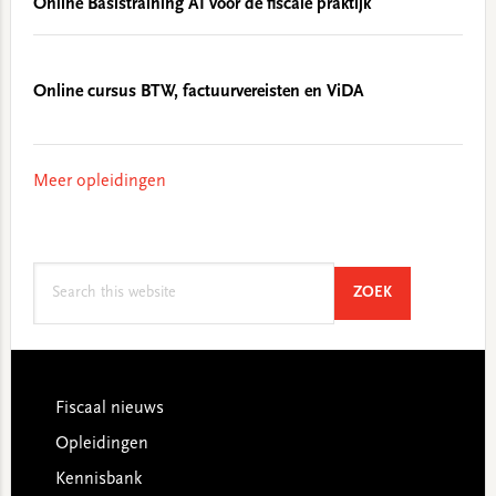
Online Basistraining AI voor de fiscale praktijk
Online cursus BTW, factuurvereisten en ViDA
Meer opleidingen
Search
SEARCH
ZOEK
this
website
Footer
Fiscaal nieuws
Opleidingen
Kennisbank