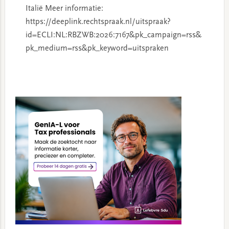
Italië Meer informatie:
https://deeplink.rechtspraak.nl/uitspraak?
id=ECLI:NL:RBZWB:2026:7167&pk_campaign=rss&
pk_medium=rss&pk_keyword=uitspraken
Primary
Sidebar