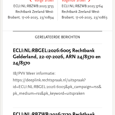
Vorige artikel
Volgende artikel
ECLI:NL:RBZWB:2025:3755
ECLI:NL:RBZWB:2025:3764
Rechtbank Zeeland-West-
Rechtbank Zeeland-West-
Brabant, 17-06-2025, 23/10894
Brabant, 17-06-2025, 23/10863
Reader
GERELATEERDE BERICHTEN
Interactions
ECLI:NL:RBGEL:2026:6005 Rechtbank
Gelderland, 22-07-2026, ARN 24/8370 en
24/8370
IB/PVV Meer informatie:
https://deeplink.rechtspraak.nl/uitspraak?
id=ECLI:NL:RBGEL:2026:6005&pk_campaign=rss&
pk_medium=rss&pk_keyword=uitspraken
ECLI:NL:RBZWB:2026:7170 Rechtbank