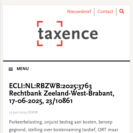
Skip
Skip
Skip
Skip
to
to
to
to
Nieuwsbrief
Contact
primary
main
primary
footer
navigation
content
sidebar
MENU
ECLI:NL:RBZWB:2025:3763
Rechtbank Zeeland-West-Brabant,
17-06-2025, 23/10861
23 juni 2025
DOOR
Parkeerbelasting, onjuist bedrag aan kosten, beroep
gegrond, stelling over kostenraming tardief, ORT maar