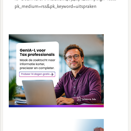
pk_medium=rss&pk_keyword=uitspraken
Primary
Sidebar