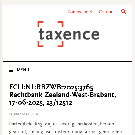
Skip
Skip
Skip
Skip
to
to
to
to
Nieuwsbrief
Contact
primary
main
primary
footer
navigation
content
sidebar
MENU
ECLI:NL:RBZWB:2025:3765
Rechtbank Zeeland-West-Brabant,
17-06-2025, 23/12512
23 juni 2025
DOOR
Parkeerbelasting, onjuist bedrag aan kosten, beroep
gegrond, stelling over kostenraming tardief, geen reden