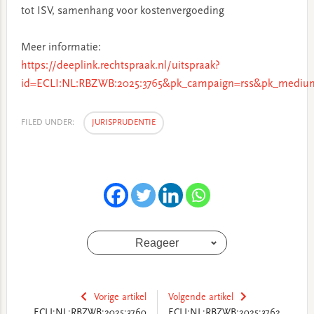
tot ISV, samenhang voor kostenvergoeding
Meer informatie:
https://deeplink.rechtspraak.nl/uitspraak?
id=ECLI:NL:RBZWB:2025:3765&pk_campaign=rss&pk_medium
FILED UNDER:
JURISPRUDENTIE
Reageer
Vorige artikel
Volgende artikel
ECLI:NL:RBZWB:2025:3760
ECLI:NL:RBZWB:2025:3762