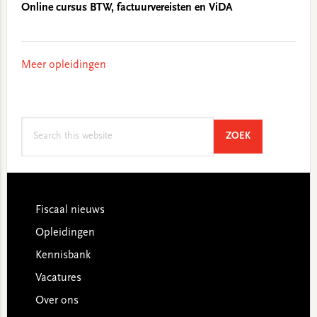
Online cursus BTW, factuurvereisten en ViDA
Meer opleidingen
Search
SEARCH
ZOEK
this
website
Footer
Fiscaal nieuws
Opleidingen
Kennisbank
Vacatures
Over ons