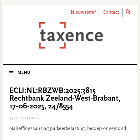
Skip
Skip
Skip
Skip
to
to
to
to
Nieuwsbrief
Contact
primary
main
primary
footer
navigation
content
sidebar
MENU
ECLI:NL:RBZWB:2025:3815
Rechtbank Zeeland-West-Brabant,
17-06-2025, 24/8554
23 juni 2025
DOOR
Naheffingsaanslag parkeerbelasting, beroep ongegrond.