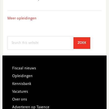
Meer opleidingen
Search
SEARCH
ZOEK
this
website
Footer
Fiscaal nieuws
Opleidingen
Kennisbank
Vacatures
Over ons
Adverteren op Taxence