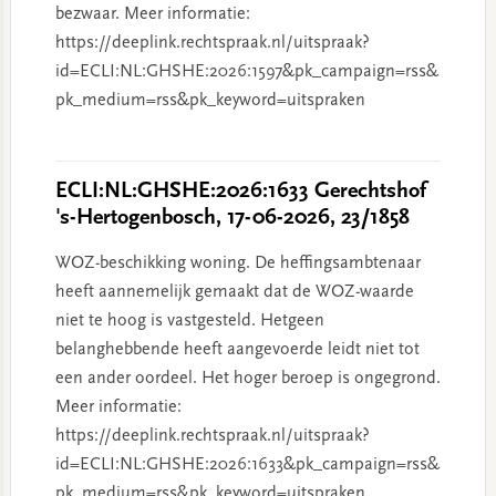
bezwaar. Meer informatie:
https://deeplink.rechtspraak.nl/uitspraak?
id=ECLI:NL:GHSHE:2026:1597&pk_campaign=rss&
pk_medium=rss&pk_keyword=uitspraken
ECLI:NL:GHSHE:2026:1633 Gerechtshof
's-Hertogenbosch, 17-06-2026, 23/1858
WOZ-beschikking woning. De heffingsambtenaar
heeft aannemelijk gemaakt dat de WOZ-waarde
niet te hoog is vastgesteld. Hetgeen
belanghebbende heeft aangevoerde leidt niet tot
een ander oordeel. Het hoger beroep is ongegrond.
Meer informatie:
https://deeplink.rechtspraak.nl/uitspraak?
id=ECLI:NL:GHSHE:2026:1633&pk_campaign=rss&
pk_medium=rss&pk_keyword=uitspraken