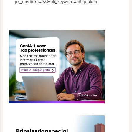
pk_medium=rss&pk_keyword=uitspraken
Primary
Sidebar