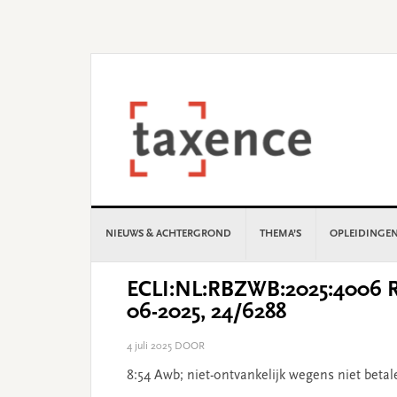
Skip
Skip
Skip
Skip
to
to
to
to
primary
main
primary
footer
navigation
content
sidebar
NIEUWS & ACHTERGROND
THEMA’S
OPLEIDINGE
ECLI:NL:RBZWB:2025:4006 Re
06-2025, 24/6288
4 juli 2025
DOOR
8:54 Awb; niet-ontvankelijk wegens niet betale