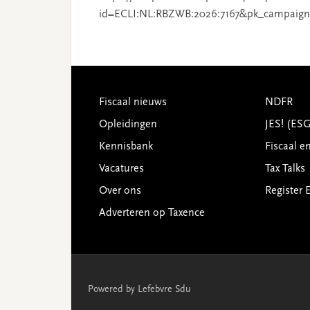
id=ECLI:NL:RBZWB:2026:7167&pk_campaign
Footer
Fiscaal nieuws
NDFR
Opleidingen
JES! (ES
Kennisbank
Fiscaal e
Vacatures
Tax Talks
Over ons
Register 
Adverteren op Taxence
Powered by Lefebvre Sdu