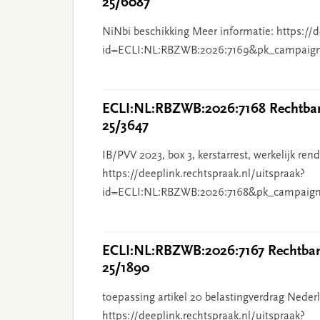
25/6087
NiNbi beschikking Meer informatie: https://d
id=ECLI:NL:RBZWB:2026:7169&pk_campaig
ECLI:NL:RBZWB:2026:7168 Rechtbank
25/3647
IB/PVV 2023, box 3, kerstarrest, werkelijk re
https://deeplink.rechtspraak.nl/uitspraak?
id=ECLI:NL:RBZWB:2026:7168&pk_campaign
ECLI:NL:RBZWB:2026:7167 Rechtbank
25/1890
toepassing artikel 20 belastingverdrag Nederl
https://deeplink.rechtspraak.nl/uitspraak?