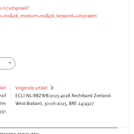
k.nl/uitspraak?
n=rss&pk_medium=rss&pk_keyword=uitspraken
ikel
Volgende artikel
hof
ECLI:NL:RBZWB:2025:4028 Rechtbank Zeeland-
 tm
West-Brabant, 30-06-2025, BRE 24/4327
991