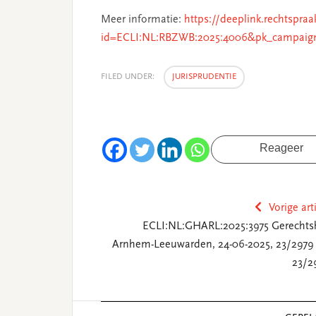
Meer informatie:
https://deeplink.rechtspraa
id=ECLI:NL:RBZWB:2025:4006&pk_campaig
FILED UNDER:
JURISPRUDENTIE
Reageer
Vorige art
ECLI:NL:GHARL:2025:3975 Gerechts
Arnhem-Leeuwarden, 24-06-2025, 23/2979
23/2
Reader