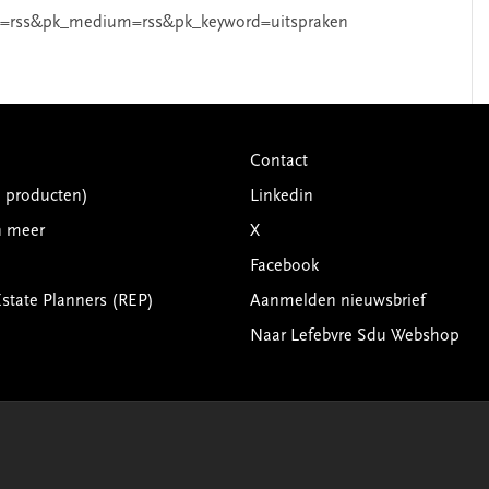
=rss&pk_medium=rss&pk_keyword=uitspraken
Contact
G producten)
Linkedin
n meer
X
Facebook
Estate Planners (REP)
Aanmelden nieuwsbrief
Naar Lefebvre Sdu Webshop