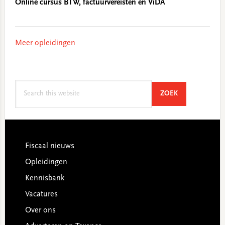
Online cursus BTW, factuurvereisten en ViDA
Meer opleidingen
Search
SEARCH
ZOEK
this
website
Footer
Fiscaal nieuws
Opleidingen
Kennisbank
Vacatures
Over ons