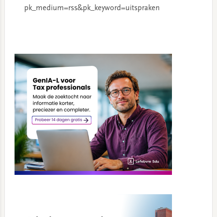
pk_medium=rss&pk_keyword=uitspraken
Primary
Sidebar