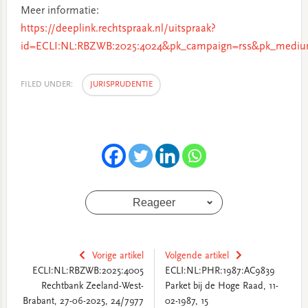
Meer informatie:
https://deeplink.rechtspraak.nl/uitspraak?
id=ECLI:NL:RBZWB:2025:4024&pk_campaign=rss&pk_medium
FILED UNDER:
JURISPRUDENTIE
Reageer
Vorige artikel
Volgende artikel
ECLI:NL:RBZWB:2025:4005
ECLI:NL:PHR:1987:AC9839
Rechtbank Zeeland-West-
Parket bij de Hoge Raad, 11-
Brabant, 27-06-2025, 24/7977
02-1987, 15