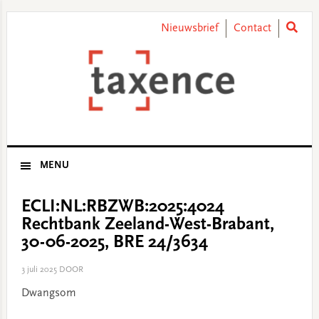
Skip
Skip
Skip
Skip
to
to
to
to
Nieuwsbrief
Contact
primary
main
primary
footer
navigation
content
sidebar
MENU
ECLI:NL:RBZWB:2025:4024
Rechtbank Zeeland-West-Brabant,
30-06-2025, BRE 24/3634
3 juli 2025
DOOR
Dwangsom