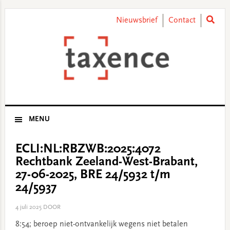
Skip
Skip
Skip
Skip
to
to
to
to
Nieuwsbrief
Contact
primary
main
primary
footer
navigation
content
sidebar
MENU
ECLI:NL:RBZWB:2025:4072
Rechtbank Zeeland-West-Brabant,
27-06-2025, BRE 24/5932 t/m
24/5937
4 juli 2025
DOOR
8:54; beroep niet-ontvankelijk wegens niet betalen