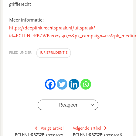
griffierecht
Meer informatie:
https://deeplink.rechtspraak.nl/uitspraak?
id=ECLI:NL:RBZWB:2025:4072&pk_campaign=rss&pk_medium
FILED UNDER:
JURISPRUDENTIE
Reageer
Vorige artikel
Volgende artikel
ECLI:NL:RBZWB:2025:4071
ECLI:NL:RBZWB:2025:4056