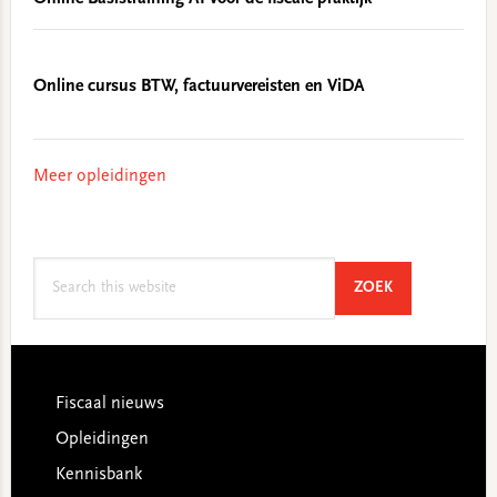
Online cursus BTW, factuurvereisten en ViDA
Meer opleidingen
Search
SEARCH
ZOEK
this
website
Footer
Fiscaal nieuws
Opleidingen
Kennisbank