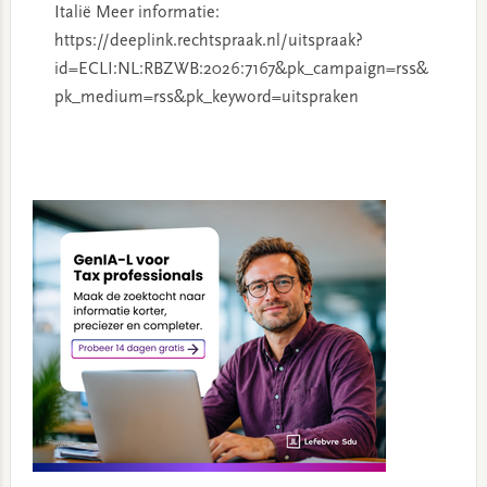
Italië Meer informatie:
https://deeplink.rechtspraak.nl/uitspraak?
id=ECLI:NL:RBZWB:2026:7167&pk_campaign=rss&
pk_medium=rss&pk_keyword=uitspraken
Primary
Sidebar