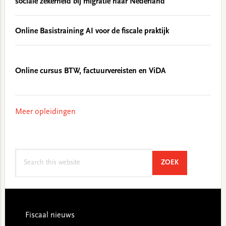
sociale zekerheid bij migratie naar Nederland
Online Basistraining AI voor de fiscale praktijk
Online cursus BTW, factuurvereisten en ViDA
Meer opleidingen
Search
SEARCH
ZOEK
this
website
Footer
Fiscaal nieuws