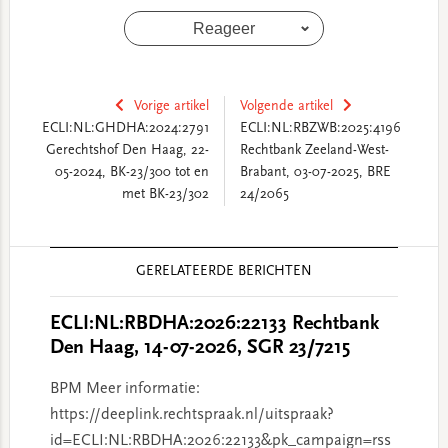
Reageer
Vorige artikel
Volgende artikel
ECLI:NL:GHDHA:2024:2791
ECLI:NL:RBZWB:2025:4196
Gerechtshof Den Haag, 22-
Rechtbank Zeeland-West-
05-2024, BK-23/300 tot en
Brabant, 03-07-2025, BRE
met BK-23/302
24/2065
Reader
GERELATEERDE BERICHTEN
Interactions
ECLI:NL:RBDHA:2026:22133 Rechtbank
Den Haag, 14-07-2026, SGR 23/7215
BPM Meer informatie:
https://deeplink.rechtspraak.nl/uitspraak?
id=ECLI:NL:RBDHA:2026:22133&pk_campaign=rss