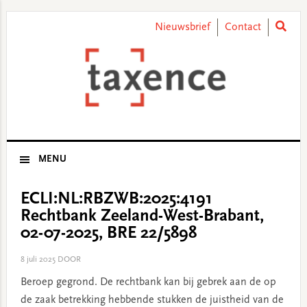
Skip
Skip
Skip
Skip
to
to
to
to
Nieuwsbrief
Contact
primary
main
primary
footer
navigation
content
sidebar
MENU
ECLI:NL:RBZWB:2025:4191
Rechtbank Zeeland-West-Brabant,
02-07-2025, BRE 22/5898
8 juli 2025
DOOR
Beroep gegrond. De rechtbank kan bij gebrek aan de op
de zaak betrekking hebbende stukken de juistheid van de