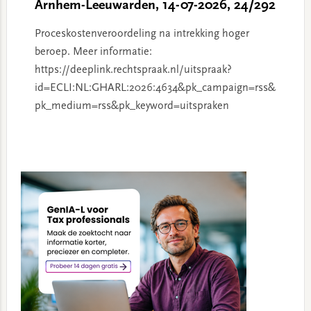
Arnhem-Leeuwarden, 14-07-2026, 24/292
Proceskostenveroordeling na intrekking hoger
beroep. Meer informatie:
https://deeplink.rechtspraak.nl/uitspraak?
id=ECLI:NL:GHARL:2026:4634&pk_campaign=rss&
pk_medium=rss&pk_keyword=uitspraken
Primary
Sidebar