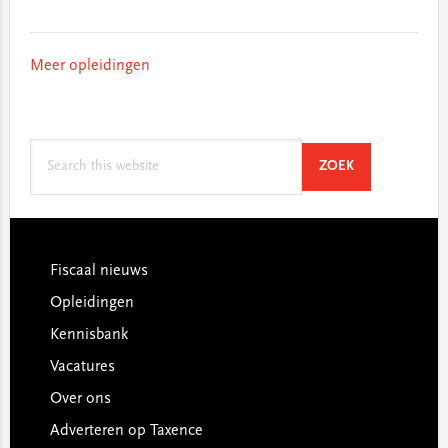
Meer opleidingen
Search
SEARCH
ZOEK
this
website
Footer
Fiscaal nieuws
Opleidingen
Kennisbank
Vacatures
Over ons
Adverteren op Taxence