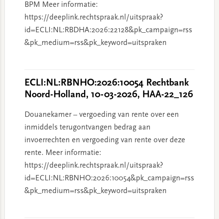
BPM Meer informatie:
https://deeplink.rechtspraak.nl/uitspraak?
id=ECLI:NL:RBDHA:2026:22128&pk_campaign=rss
&pk_medium=rss&pk_keyword=uitspraken
ECLI:NL:RBNHO:2026:10054 Rechtbank
Noord-Holland, 10-03-2026, HAA-22_126
Douanekamer – vergoeding van rente over een
inmiddels terugontvangen bedrag aan
invoerrechten en vergoeding van rente over deze
rente. Meer informatie:
https://deeplink.rechtspraak.nl/uitspraak?
id=ECLI:NL:RBNHO:2026:10054&pk_campaign=rss
&pk_medium=rss&pk_keyword=uitspraken