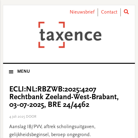
Skip
Skip
Skip
Skip
to
to
to
to
Nieuwsbrief
Contact
primary
main
primary
footer
navigation
content
sidebar
MENU
ECLI:NL:RBZWB:2025:4207
Rechtbank Zeeland-West-Brabant,
03-07-2025, BRE 24/4462
4 juli 2025
DOOR
Aanslag IB/PVV, aftrek scholingsuitgaven,
gelijkheidsbeginsel, beroep ongegrond.