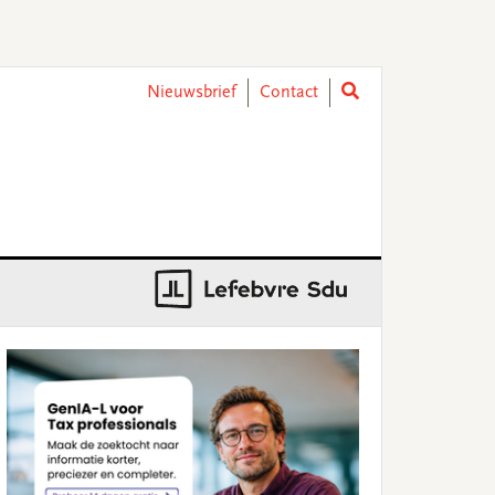
Nieuwsbrief
Contact
rimary
idebar