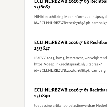
ECLI:NL:RBZWB:2026:7169 Rechtban
25/6087
NiNbi beschikking Meer informatie: https://d
id=ECLI:NL:RBZWB:2026:7169&pk_campaig
ECLI:NL:RBZWB:2026:7168 Rechtbank
25/3647
IB/PVV 2023, box 3, kerstarrest, werkelijk re
https://deeplink.rechtspraak.nl/uitspraak?
id=ECLI:NL:RBZWB:2026:7168&pk_campaign
ECLI:NL:RBZWB:2026:7167 Rechtbank
25/1890
toepassing artikel 20 belastingverdrag Nederl