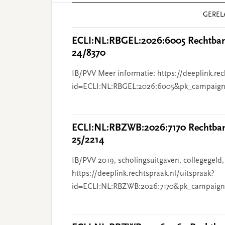
Reader
GEREL
Interactions
ECLI:NL:RBGEL:2026:6005 Rechtbank
24/8370
IB/PVV Meer informatie: https://deeplink.rec
id=ECLI:NL:RBGEL:2026:6005&pk_campaign
ECLI:NL:RBZWB:2026:7170 Rechtbank
25/2214
IB/PVV 2019, scholingsuitgaven, collegegeld,
https://deeplink.rechtspraak.nl/uitspraak?
id=ECLI:NL:RBZWB:2026:7170&pk_campaign