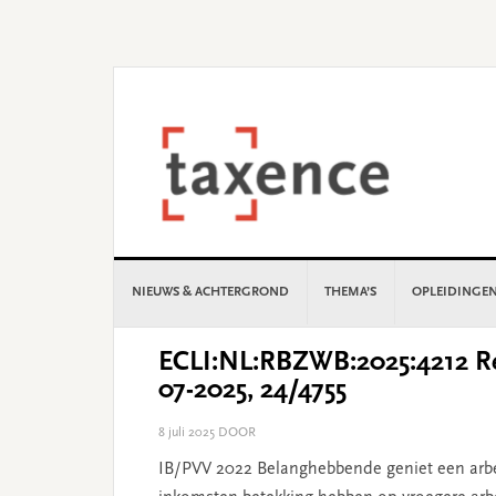
Skip
Skip
Skip
Skip
to
to
to
to
primary
main
primary
footer
navigation
content
sidebar
NIEUWS & ACHTERGROND
THEMA’S
OPLEIDINGE
ECLI:NL:RBZWB:2025:4212 Re
07-2025, 24/4755
8 juli 2025
DOOR
IB/PVV 2022 Belanghebbende geniet een arbe