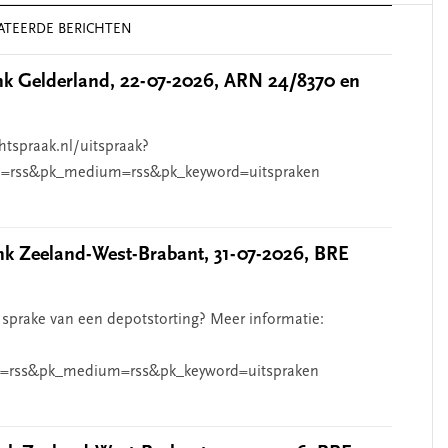
ATEERDE BERICHTEN
 Gelderland, 22-07-2026, ARN 24/8370 en
htspraak.nl/uitspraak?
=rss&pk_medium=rss&pk_keyword=uitspraken
 Zeeland-West-Brabant, 31-07-2026, BRE
 sprake van een depotstorting? Meer informatie:
=rss&pk_medium=rss&pk_keyword=uitspraken