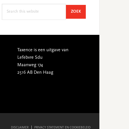
Search
SEARCH
ZOEK
this
website
Taxence is een uitgave van
Lefebvre Sdu
Maanweg 174
2516 AB Den Haag
DISCLAIMER
PRIVACY STATEMENT EN COOKIEBELEID