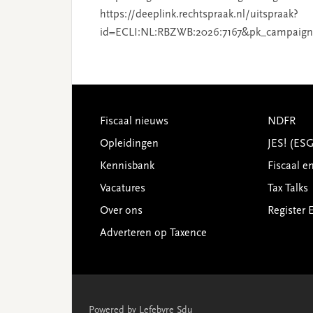
https://deeplink.rechtspraak.nl/uitspraak?
id=ECLI:NL:RBZWB:2026:7167&pk_campaign
Footer
Fiscaal nieuws
NDFR
Opleidingen
JES! (ES
Kennisbank
Fiscaal e
Vacatures
Tax Talks
Over ons
Register 
Adverteren op Taxence
Powered by Lefebvre Sdu