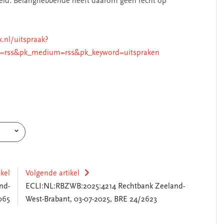
eid. Belanghebbende heeft daarom geen recht op
k.nl/uitspraak?
=rss&pk_medium=rss&pk_keyword=uitspraken
ikel
Volgende artikel
nd-
ECLI:NL:RBZWB:2025:4214 Rechtbank Zeeland-
065
West-Brabant, 03-07-2025, BRE 24/2623