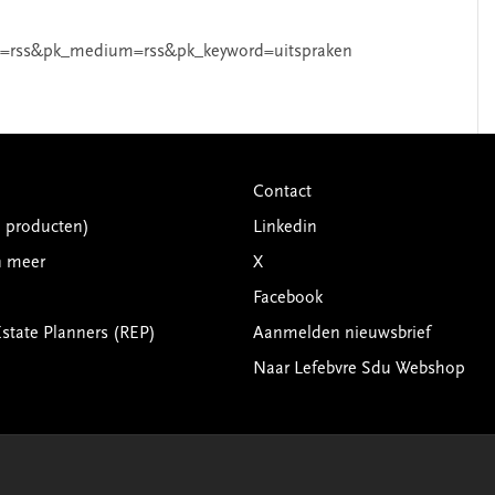
=rss&pk_medium=rss&pk_keyword=uitspraken
Contact
G producten)
Linkedin
n meer
X
Facebook
Estate Planners (REP)
Aanmelden nieuwsbrief
Naar Lefebvre Sdu Webshop