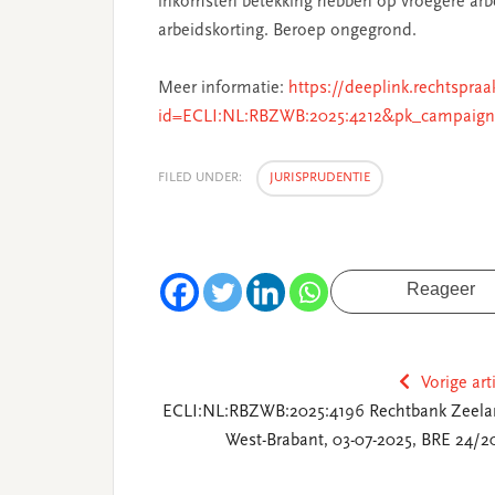
inkomsten betekking hebben op vroegere arb
arbeidskorting. Beroep ongegrond.
Meer informatie:
https://deeplink.rechtspraa
id=ECLI:NL:RBZWB:2025:4212&pk_campaign
FILED UNDER:
JURISPRUDENTIE
Reageer
Vorige art
ECLI:NL:RBZWB:2025:4196 Rechtbank Zeela
West-Brabant, 03-07-2025, BRE 24/2