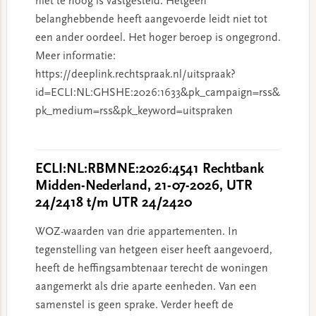
niet te hoog is vastgesteld. Hetgeen
belanghebbende heeft aangevoerde leidt niet tot
een ander oordeel. Het hoger beroep is ongegrond.
Meer informatie:
https://deeplink.rechtspraak.nl/uitspraak?
id=ECLI:NL:GHSHE:2026:1633&pk_campaign=rss&
pk_medium=rss&pk_keyword=uitspraken
ECLI:NL:RBMNE:2026:4541 Rechtbank
Midden-Nederland, 21-07-2026, UTR
24/2418 t/m UTR 24/2420
WOZ-waarden van drie appartementen. In
tegenstelling van hetgeen eiser heeft aangevoerd,
heeft de heffingsambtenaar terecht de woningen
aangemerkt als drie aparte eenheden. Van een
samenstel is geen sprake. Verder heeft de