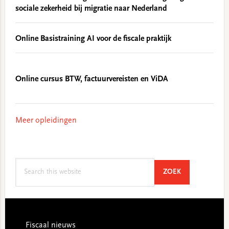
sociale zekerheid bij migratie naar Nederland
Online Basistraining AI voor de fiscale praktijk
Online cursus BTW, factuurvereisten en ViDA
Meer opleidingen
Search
SEARCH
ZOEK
this
website
Footer
Fiscaal nieuws