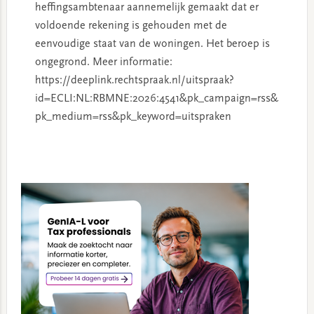
heffingsambtenaar aannemelijk gemaakt dat er
voldoende rekening is gehouden met de
eenvoudige staat van de woningen. Het beroep is
ongegrond. Meer informatie:
https://deeplink.rechtspraak.nl/uitspraak?
id=ECLI:NL:RBMNE:2026:4541&pk_campaign=rss&
pk_medium=rss&pk_keyword=uitspraken
Primary
Sidebar