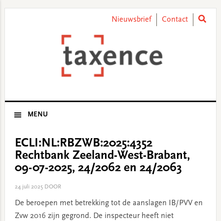
Skip
Skip
Skip
Skip
to
to
to
to
Nieuwsbrief
Contact
primary
main
primary
footer
navigation
content
sidebar
MENU
ECLI:NL:RBZWB:2025:4352
Rechtbank Zeeland-West-Brabant,
09-07-2025, 24/2062 en 24/2063
24 juli 2025
DOOR
De beroepen met betrekking tot de aanslagen IB/PVV en
Zvw 2016 zijn gegrond. De inspecteur heeft niet