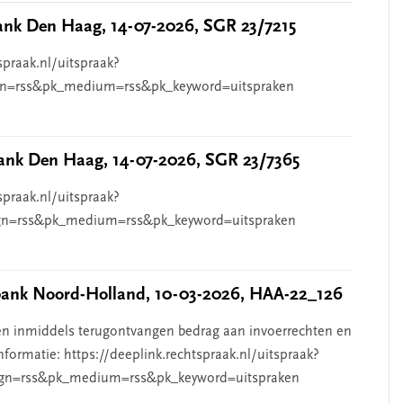
nk Den Haag, 14-07-2026, SGR 23/7215
spraak.nl/uitspraak?
n=rss&pk_medium=rss&pk_keyword=uitspraken
nk Den Haag, 14-07-2026, SGR 23/7365
spraak.nl/uitspraak?
n=rss&pk_medium=rss&pk_keyword=uitspraken
nk Noord-Holland, 10-03-2026, HAA-22_126
n inmiddels terugontvangen bedrag aan invoerrechten en
nformatie: https://deeplink.rechtspraak.nl/uitspraak?
gn=rss&pk_medium=rss&pk_keyword=uitspraken