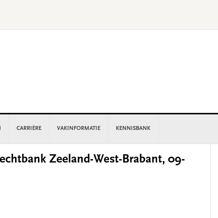
N
CARRIÈRE
VAKINFORMATIE
KENNISBANK
P
chtbank Zeeland-West-Brabant, 09-
S