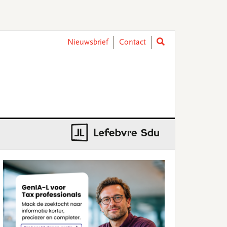
Nieuwsbrief
Contact
rimary
idebar