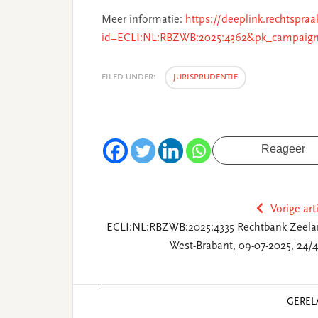
Meer informatie:
https://deeplink.rechtspraa
id=ECLI:NL:RBZWB:2025:4362&pk_campaign
FILED UNDER:
JURISPRUDENTIE
Reageer
Vorige art
ECLI:NL:RBZWB:2025:4335 Rechtbank Zeela
West-Brabant, 09-07-2025, 24/4
Reader
GEREL
Interactions