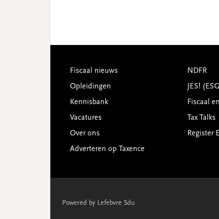
Footer
Fiscaal nieuws
NDFR
Opleidingen
JES! (ES
Kennisbank
Fiscaal e
Vacatures
Tax Talks
Over ons
Register 
Adverteren op Taxence
Powered by Lefebvre Sdu