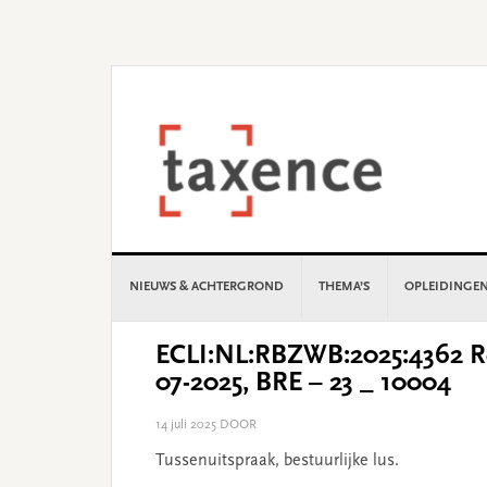
Skip
Skip
Skip
Skip
to
to
to
to
primary
main
primary
footer
navigation
content
sidebar
NIEUWS & ACHTERGROND
THEMA’S
OPLEIDINGE
ECLI:NL:RBZWB:2025:4362 Re
07-2025, BRE – 23 _ 10004
14 juli 2025
DOOR
Tussenuitspraak, bestuurlijke lus.