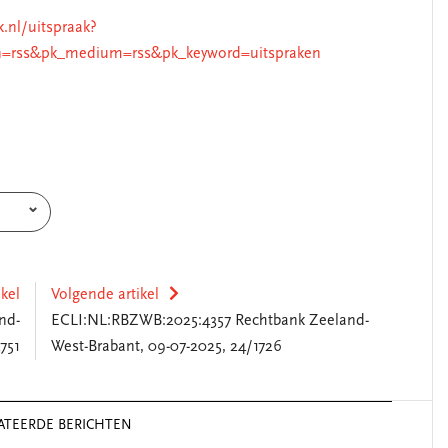
k.nl/uitspraak?
=rss&pk_medium=rss&pk_keyword=uitspraken
ikel
Volgende artikel
nd-
ECLI:NL:RBZWB:2025:4357 Rechtbank Zeeland-
751
West-Brabant, 09-07-2025, 24/1726
ATEERDE BERICHTEN