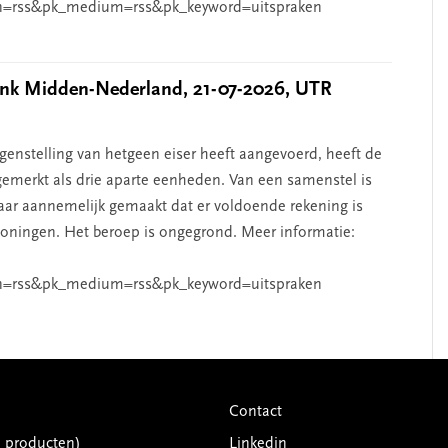
n=rss&pk_medium=rss&pk_keyword=uitspraken
k Midden-Nederland, 21-07-2026, UTR
nstelling van hetgeen eiser heeft aangevoerd, heeft de
emerkt als drie aparte eenheden. Van een samenstel is
aar aannemelijk gemaakt dat er voldoende rekening is
ningen. Het beroep is ongegrond. Meer informatie:
n=rss&pk_medium=rss&pk_keyword=uitspraken
Contact
G producten)
Linkedin