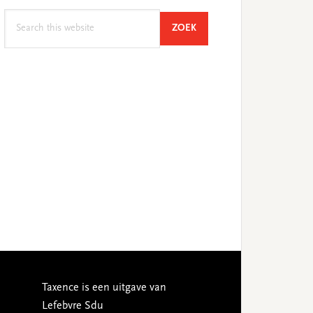
Search
SEARCH
ZOEK
this
website
Taxence is een uitgave van
Lefebvre Sdu