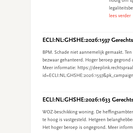
nodig om sp
legaliteits
lees verder
ECLI:NL:GHSHE:2026:1597 Gerechtsh
BPM. Schade niet aannemelijk gemaakt. Ten o
bezwaar gehanteerd. Hoger beroep gegrond o
Meer informatie: https://deeplink.rechtspraa
id=ECLI:NL:GHSHE:2026:1597&pk_campaign
ECLI:NL:GHSHE:2026:1633 Gerechtsh
WOZ-beschikking woning. De heffingsambten
te hoog is vastgesteld. Hetgeen belanghebben
Het hoger beroep is ongegrond. Meer informat