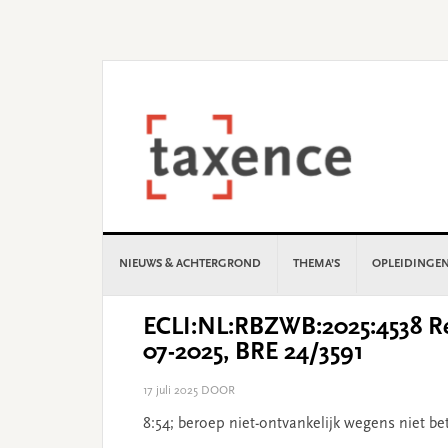
Skip
Skip
Skip
Skip
to
to
to
to
primary
main
primary
footer
navigation
content
sidebar
NIEUWS & ACHTERGROND
THEMA’S
OPLEIDINGE
ECLI:NL:RBZWB:2025:4538 Re
07-2025, BRE 24/3591
17 juli 2025
DOOR
8:54; beroep niet-ontvankelijk wegens niet bet