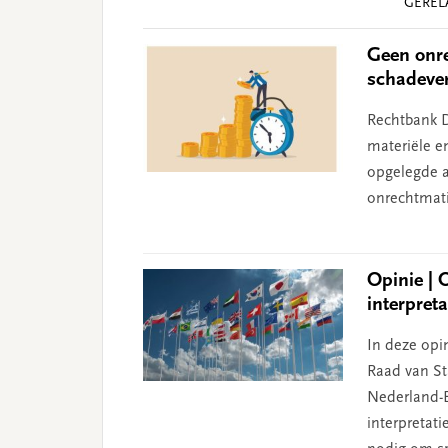
GEREL
Interactions
Geen onre
schadeve
Rechtbank D
materiële e
opgelegde aa
onrechtmati
Opinie | 
interpret
In deze opin
Raad van Sta
Nederland-B
interpretat