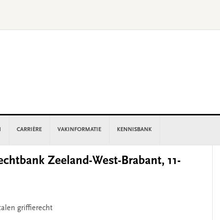
N
CARRIÈRE
VAKINFORMATIE
KENNISBANK
P
chtbank Zeeland-West-Brabant, 11-
S
alen griffierecht