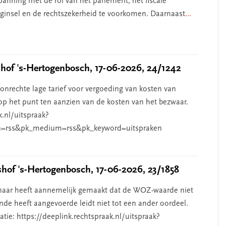
anning met de rol van het parlement, het fiscale
beginsel en de rechtszekerheid te voorkomen. Daarnaast
...
of 's-Hertogenbosch, 17-06-2026, 24/1242
nrechte lage tarief voor vergoeding van kosten van
p het punt ten aanzien van de kosten van het bezwaar.
k.nl/uitspraak?
=rss&pk_medium=rss&pk_keyword=uitspraken
of 's-Hertogenbosch, 17-06-2026, 23/1858
aar heeft aannemelijk gemaakt dat de WOZ-waarde niet
de heeft aangevoerde leidt niet tot een ander oordeel.
ie: https://deeplink.rechtspraak.nl/uitspraak?