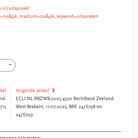
k.nl/uitspraak?
=rss&pk_medium=rss&pk_keyword=uitspraken
ikel
Volgende artikel
nd-
ECLI:NL:RBZWB:2025:4520 Rechtbank Zeeland-
715
West-Brabant, 11-07-2025, BRE 24/6798 en
24/6799