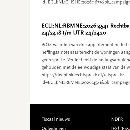
id=ECLI:NL:GHSHE:2026:1633&pk_campaig
ECLI:NL:RBMNE:2026:4541 Rechtban
24/2418 t/m UTR 24/2420
WOZ-waarden van drie appartementen. In tege
heffingsambtenaar terecht de woningen aang
geen sprake. Verder heeft de heffingsambten
gehouden met de eenvoudige staat van de wo
https://deeplink.rechtspraak.nl/uitspraak?
id=ECLI:NL:RBMNE:2026:4541&pk_campaig
Footer
Fiscaal nieuws
NDFR
Opleidingen
JES! (ES