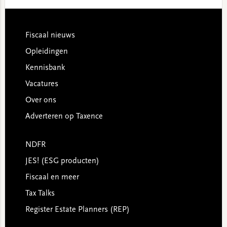
website
Footer
Fiscaal nieuws
Opleidingen
Kennisbank
Vacatures
Over ons
Adverteren op Taxence
NDFR
JES! (ESG producten)
Fiscaal en meer
Tax Talks
Register Estate Planners (REP)