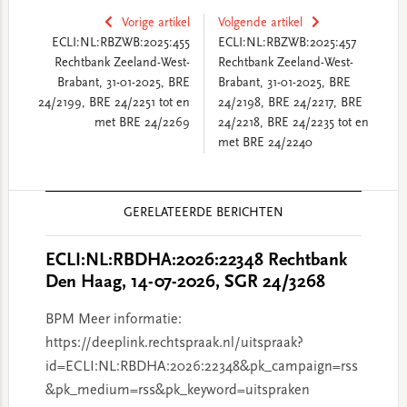
Vorige artikel
Volgende artikel
ECLI:NL:RBZWB:2025:455
ECLI:NL:RBZWB:2025:457
Rechtbank Zeeland-West-
Rechtbank Zeeland-West-
Brabant, 31-01-2025, BRE
Brabant, 31-01-2025, BRE
24/2199, BRE 24/2251 tot en
24/2198, BRE 24/2217, BRE
met BRE 24/2269
24/2218, BRE 24/2235 tot en
met BRE 24/2240
Reader
GERELATEERDE BERICHTEN
Interactions
ECLI:NL:RBDHA:2026:22348 Rechtbank
Den Haag, 14-07-2026, SGR 24/3268
BPM Meer informatie:
https://deeplink.rechtspraak.nl/uitspraak?
id=ECLI:NL:RBDHA:2026:22348&pk_campaign=rss
&pk_medium=rss&pk_keyword=uitspraken