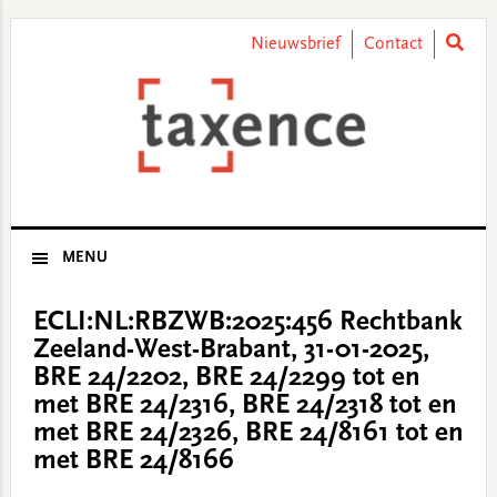
Skip
Skip
Skip
Skip
to
to
to
to
Nieuwsbrief
Contact
primary
main
primary
footer
navigation
content
sidebar
MENU
ECLI:NL:RBZWB:2025:456 Rechtbank
Zeeland-West-Brabant, 31-01-2025,
BRE 24/2202, BRE 24/2299 tot en
met BRE 24/2316, BRE 24/2318 tot en
met BRE 24/2326, BRE 24/8161 tot en
met BRE 24/8166