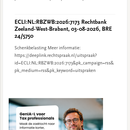
ECLI:NL:RBZWB:2026:7173 Rechtbank
Zeeland-West-Brabant, 03-08-2026, BRE
24/5750
Schenkbelasting Meer informatie:
https://deeplink.rechtspraak.nl/uitspraak?
id=ECLI:NL:RBZWB:2026:7173&pk_campaign=rss&
pk_medium=rss&pk_keyword=uitspraken
Primary
Sidebar