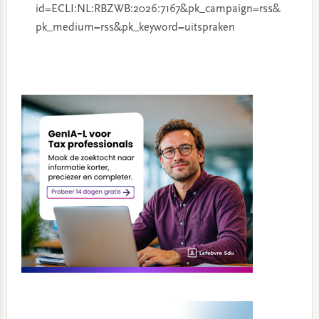
id=ECLI:NL:RBZWB:2026:7167&pk_campaign=rss&
pk_medium=rss&pk_keyword=uitspraken
Primary
Sidebar