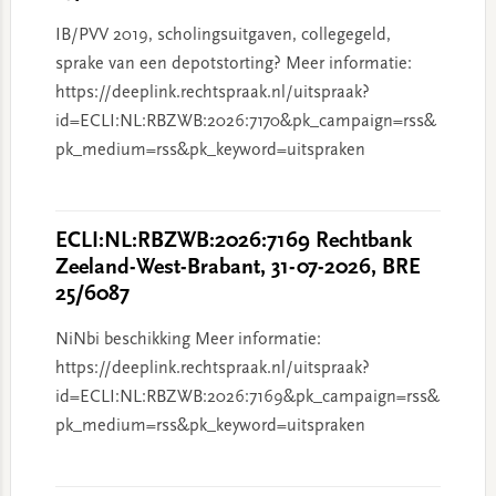
IB/PVV 2019, scholingsuitgaven, collegegeld,
sprake van een depotstorting? Meer informatie:
https://deeplink.rechtspraak.nl/uitspraak?
id=ECLI:NL:RBZWB:2026:7170&pk_campaign=rss&
pk_medium=rss&pk_keyword=uitspraken
ECLI:NL:RBZWB:2026:7169 Rechtbank
Zeeland-West-Brabant, 31-07-2026, BRE
25/6087
NiNbi beschikking Meer informatie:
https://deeplink.rechtspraak.nl/uitspraak?
id=ECLI:NL:RBZWB:2026:7169&pk_campaign=rss&
pk_medium=rss&pk_keyword=uitspraken