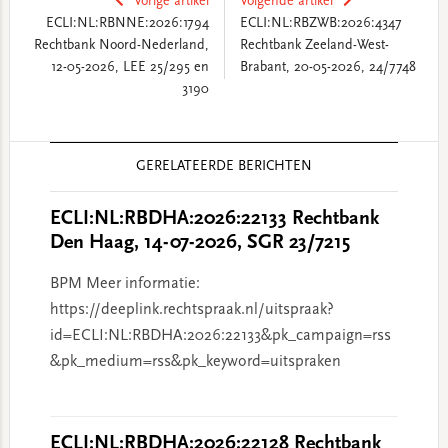
Vorige artikel
Volgende artikel
ECLI:NL:RBNNE:2026:1794
ECLI:NL:RBZWB:2026:4347
Rechtbank Noord-Nederland,
Rechtbank Zeeland-West-
12-05-2026, LEE 25/295 en
Brabant, 20-05-2026, 24/7748
3190
Reader
GERELATEERDE BERICHTEN
Interactions
ECLI:NL:RBDHA:2026:22133 Rechtbank
Den Haag, 14-07-2026, SGR 23/7215
BPM Meer informatie:
https://deeplink.rechtspraak.nl/uitspraak?
id=ECLI:NL:RBDHA:2026:22133&pk_campaign=rss
&pk_medium=rss&pk_keyword=uitspraken
ECLI:NL:RBDHA:2026:22128 Rechtbank