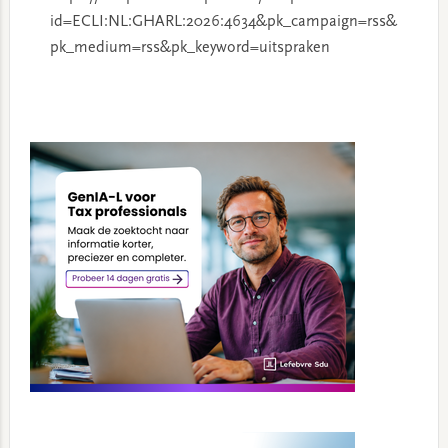
id=ECLI:NL:GHARL:2026:4634&pk_campaign=rss&
pk_medium=rss&pk_keyword=uitspraken
Primary
Sidebar