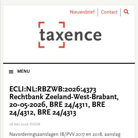
Skip
Skip
Skip
Skip
to
to
to
to
Nieuwsbrief
Contact
primary
main
primary
footer
navigation
content
sidebar
MENU
ECLI:NL:RBZWB:2026:4373
Rechtbank Zeeland-West-Brabant,
20-05-2026, BRE 24/4311, BRE
24/4312, BRE 24/4313
28 mei 2026
DOOR
Navorderingsaanslagen IB/PVV 2017 en 2018, aanslag