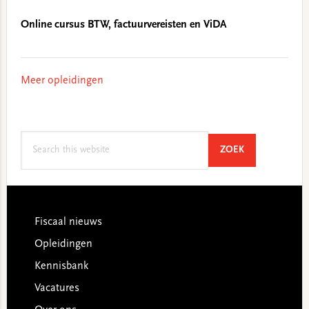
Online cursus BTW, factuurvereisten en ViDA
Meer opleidingen
Search
SEARCH
ZOEK
this
website
Footer
Fiscaal nieuws
Opleidingen
Kennisbank
Vacatures