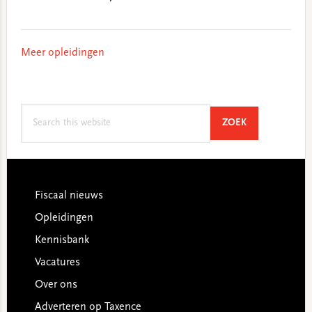
Meer opleidingen
Search
SEARCH
ZOEK
this
website
Footer
Fiscaal nieuws
Opleidingen
Kennisbank
Vacatures
Over ons
Adverteren op Taxence