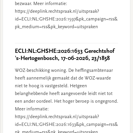
bezwaar. Meer informatie:
https://deeplink.rechtspraak.nl/uitspraak?
id=ECLI:NL:GHSHE:2026:1597&pk_campaign=rss&
pk_medium=rss&pk_keyword=uitspraken
ECLI:NL:GHSHE:2026:1633 Gerechtshof
's-Hertogenbosch, 17-06-2026, 23/1858
WOZ-beschikking woning. De heffingsambtenaar
heeft aannemelijk gemaakt dat de WOZ-waarde
niet te hoog is vastgesteld. Hetgeen
belanghebbende heeft aangevoerde leidt niet tot
een ander oordeel. Het hoger beroep is ongegrond.
Meer informatie:
https://deeplink.rechtspraak.nl/uitspraak?
id=ECLI:NL:GHSHE:2026:1633&pk_campaign=rss&
pk_medium=rss&pk_keyword=uitspraken