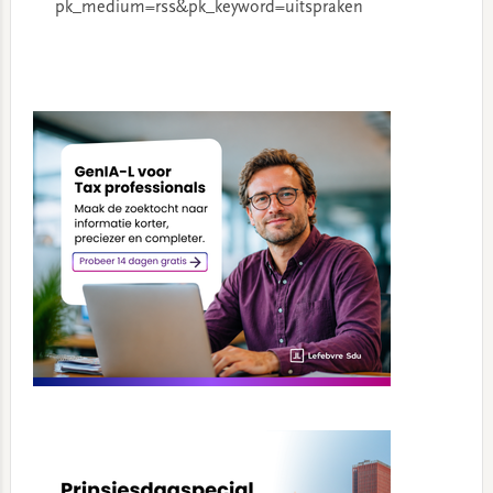
pk_medium=rss&pk_keyword=uitspraken
Primary
Sidebar