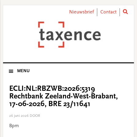
Skip
Skip
Skip
Skip
to
to
to
to
Nieuwsbrief
Contact
primary
main
primary
footer
navigation
content
sidebar
MENU
ECLI:NL:RBZWB:2026:5319
Rechtbank Zeeland-West-Brabant,
17-06-2026, BRE 23/11641
26 juni 2026
DOOR
Bpm