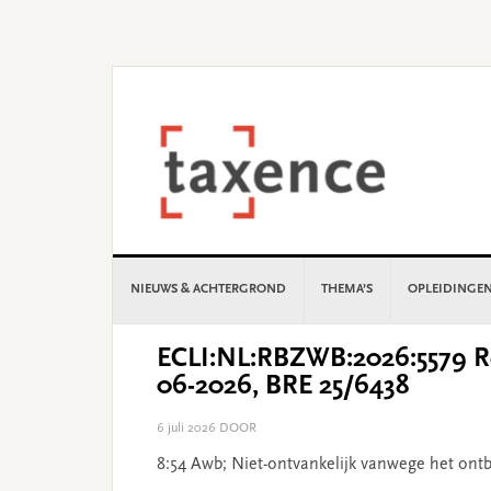
Skip
Skip
Skip
Skip
to
to
to
to
primary
main
primary
footer
navigation
content
sidebar
NIEUWS & ACHTERGROND
THEMA’S
OPLEIDINGE
ECLI:NL:RBZWB:2026:5579 Re
06-2026, BRE 25/6438
6 juli 2026
DOOR
8:54 Awb; Niet-ontvankelijk vanwege het ont