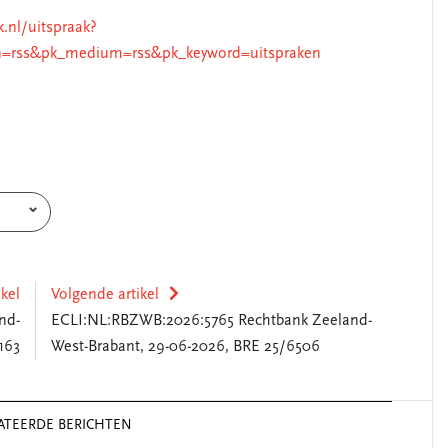
k.nl/uitspraak?
=rss&pk_medium=rss&pk_keyword=uitspraken
ikel
Volgende artikel
nd-
ECLI:NL:RBZWB:2026:5765 Rechtbank Zeeland-
163
West-Brabant, 29-06-2026, BRE 25/6506
ATEERDE BERICHTEN