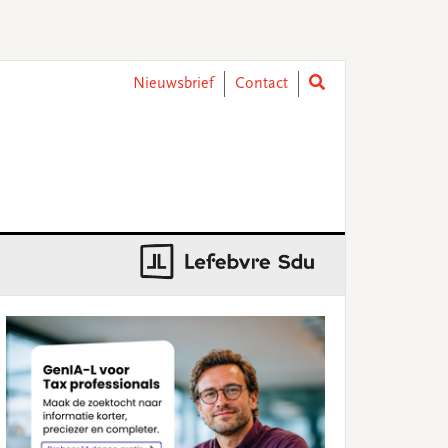
Nieuwsbrief
Contact
rimary
idebar