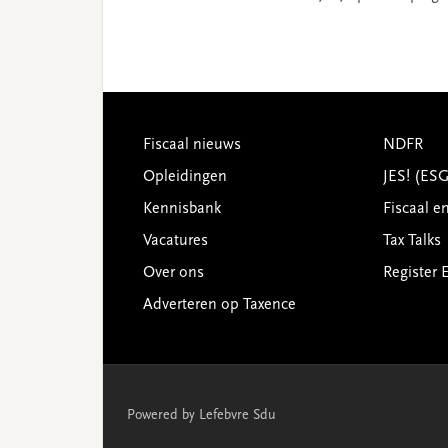
Footer
Fiscaal nieuws
NDFR
Opleidingen
JES! (ES
Kennisbank
Fiscaal e
Vacatures
Tax Talks
Over ons
Register 
Adverteren op Taxence
Powered by Lefebvre Sdu