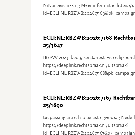
NiNbi beschikking Meer informatie: https://d
id=ECLI:NL:RBZWB:2026:7169&pk_campaig
ECLI:NL:RBZWB:2026:7168 Rechtbank
25/3647
IB/PVV 2023, box 3, kerstarrest, werkelijk re
https://deeplink.rechtspraak.nl/uitspraak?
id=ECLI:NL:RBZWB:2026:7168&pk_campaign
ECLI:NL:RBZWB:2026:7167 Rechtbank
25/1890
toepassing artikel 20 belastingverdrag Nederl
https://deeplink.rechtspraak.nl/uitspraak?
id=ECLI:NL:RBZWB:2026:7167&pk_campaign