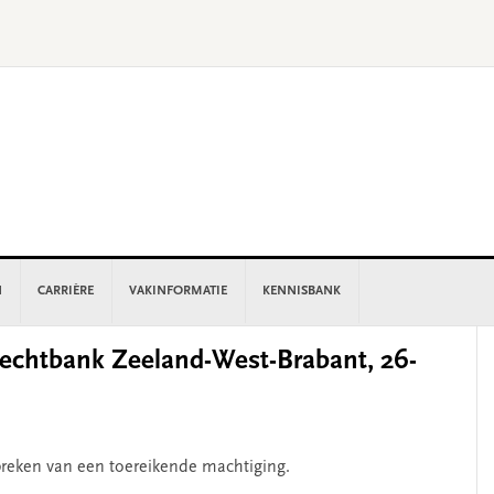
N
CARRIÈRE
VAKINFORMATIE
KENNISBANK
P
chtbank Zeeland-West-Brabant, 26-
S
breken van een toereikende machtiging.