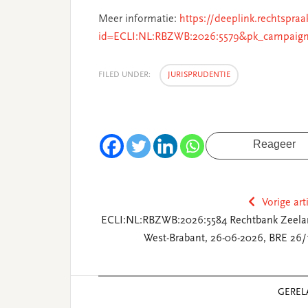
Meer informatie:
https://deeplink.rechtspraa
id=ECLI:NL:RBZWB:2026:5579&pk_campaign
FILED UNDER:
JURISPRUDENTIE
Reageer
Vorige art
ECLI:NL:RBZWB:2026:5584 Rechtbank Zeela
West-Brabant, 26-06-2026, BRE 26/
Reader
GEREL
Interactions