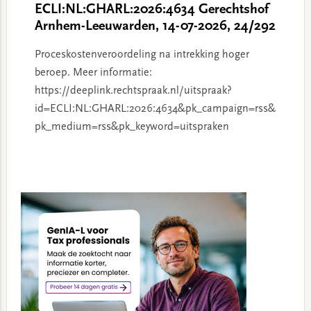
ECLI:NL:GHARL:2026:4634 Gerechtshof
Arnhem-Leeuwarden, 14-07-2026, 24/292
Proceskostenveroordeling na intrekking hoger
beroep. Meer informatie:
https://deeplink.rechtspraak.nl/uitspraak?
id=ECLI:NL:GHARL:2026:4634&pk_campaign=rss&
pk_medium=rss&pk_keyword=uitspraken
Primary
Sidebar