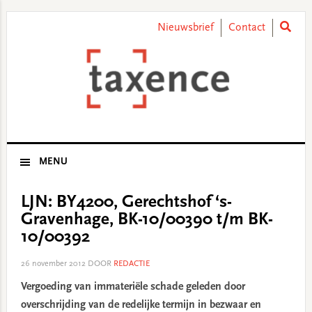
Skip
Skip
Skip
Skip
to
to
to
to
Nieuwsbrief
Contact
primary
main
primary
footer
navigation
content
sidebar
MENU
LJN: BY4200, Gerechtshof ‘s-
Gravenhage, BK-10/00390 t/m BK-
10/00392
26 november 2012
DOOR
REDACTIE
Vergoeding van immateriële schade geleden door
overschrijding van de redelijke termijn in bezwaar en