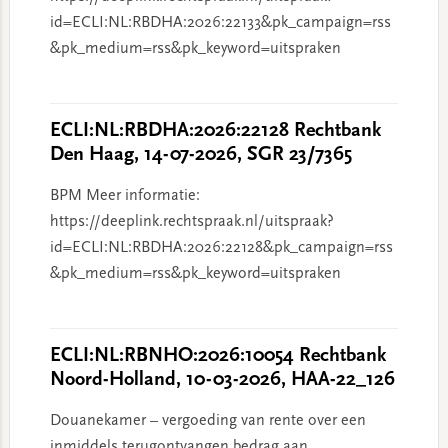
id=ECLI:NL:RBDHA:2026:22133&pk_campaign=rss
&pk_medium=rss&pk_keyword=uitspraken
ECLI:NL:RBDHA:2026:22128 Rechtbank
Den Haag, 14-07-2026, SGR 23/7365
BPM Meer informatie:
https://deeplink.rechtspraak.nl/uitspraak?
id=ECLI:NL:RBDHA:2026:22128&pk_campaign=rss
&pk_medium=rss&pk_keyword=uitspraken
ECLI:NL:RBNHO:2026:10054 Rechtbank
Noord-Holland, 10-03-2026, HAA-22_126
Douanekamer – vergoeding van rente over een
inmiddels terugontvangen bedrag aan