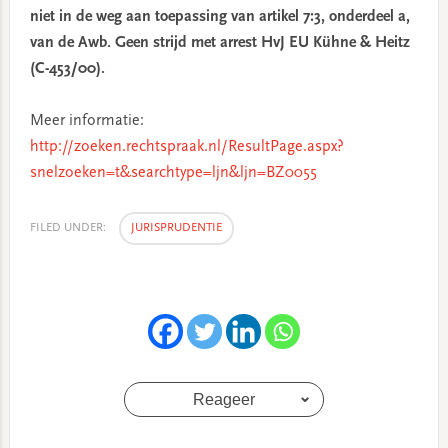
niet in de weg aan toepassing van artikel 7:3, onderdeel a,
van de Awb. Geen strijd met arrest HvJ EU Kühne & Heitz
(C-453/00).
Meer informatie:
http://zoeken.rechtspraak.nl/ResultPage.aspx?
snelzoeken=t&searchtype=ljn&ljn=BZ0055
FILED UNDER:
JURISPRUDENTIE
Reageer