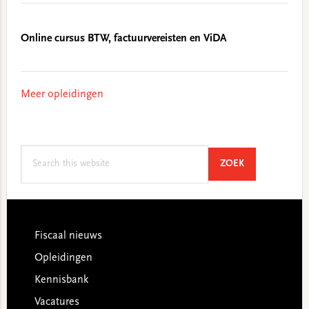
Online cursus BTW, factuurvereisten en ViDA
Meer opleidingen
Search
SEARCH
ZOEK
this
website
Footer
Fiscaal nieuws
Opleidingen
Kennisbank
Vacatures