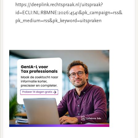
https://deeplink.rechtspraak.nl/uitspraak?
id=ECLI:NL:RBMNE:2026:4541&pk_campaign=rss&
pk_medium=rss&pk_keyword=uitspraken
Primary
Sidebar