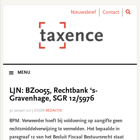
Skip
Skip
Skip
Skip
to
to
to
to
Nieuwsbrief
Contact
primary
main
primary
footer
navigation
content
sidebar
MENU
LJN: BZ0055, Rechtbank ‘s-
Gravenhage, SGR 12/5976
30 januari 2013
DOOR
REDACTIE
BPM. Verweerder hoeft bij voldoening op aangifte geen
rechtsmiddelverwijzing te vermelden. Het bepaalde in
paragraaf 12 van het Besluit Fiscaal Bestuursrecht staat