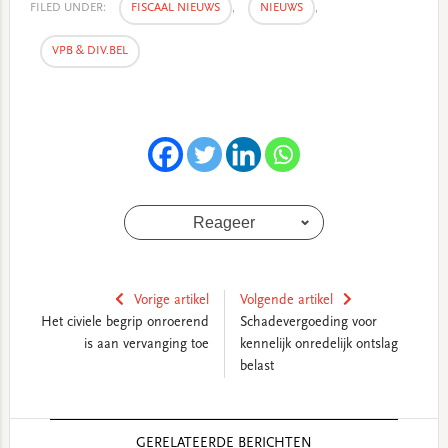
FILED UNDER:
FISCAAL NIEUWS
,
NIEUWS
,
VPB & DIV.BEL
Reageer
Vorige artikel
Volgende artikel
Het civiele begrip onroerend
Schadevergoeding voor
is aan vervanging toe
kennelijk onredelijk ontslag
belast
Reader
GERELATEERDE BERICHTEN