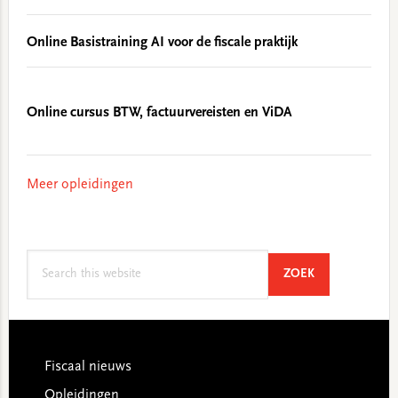
Online Basistraining AI voor de fiscale praktijk
Online cursus BTW, factuurvereisten en ViDA
Meer opleidingen
Search
SEARCH
ZOEK
this
website
Footer
Fiscaal nieuws
Opleidingen