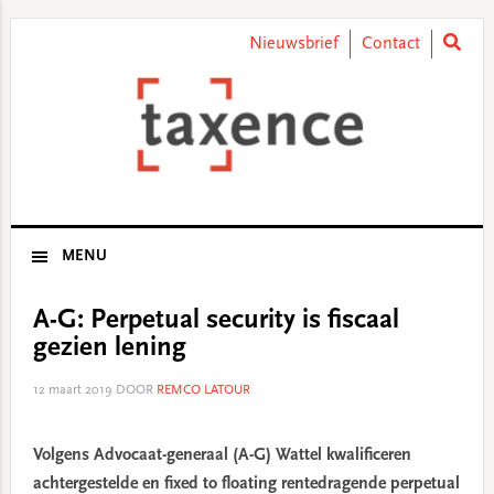
Skip
Skip
Skip
Skip
to
to
to
to
Nieuwsbrief
Contact
primary
main
primary
footer
navigation
content
sidebar
MENU
A-G: Perpetual security is fiscaal
gezien lening
12 maart 2019
DOOR
REMCO LATOUR
Volgens Advocaat-generaal (A-G) Wattel kwalificeren
achtergestelde en fixed to floating rentedragende perpetual