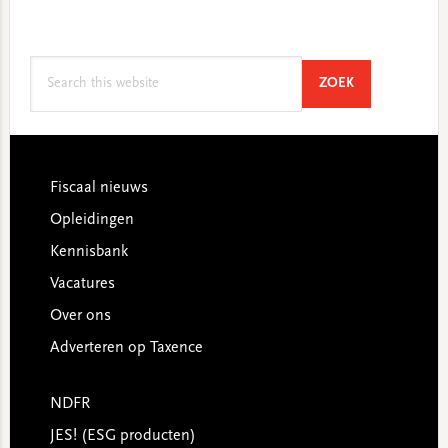
Search
SEARCH
ZOEK
this
website
Footer
Fiscaal nieuws
Opleidingen
Kennisbank
Vacatures
Over ons
Adverteren op Taxence
NDFR
JES! (ESG producten)