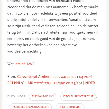
onderschrijft het oordeel van rechtbank Noord-
Nederland dat de man niet aannemelijk heeft gemaakt
dat in 2016 en 2017 redelijkerwijs een positief voordeel
uit de autohandel viel te verwachten. Vanaf de start in
2011 zijn uitsluitend verliezen geleden en liep de omzet
terug tot nihil. Dat de activiteiten zijn voortgekomen uit
een hobby en nooit goed van de grond zijn gekomen,
bevestigt het ontbreken van een objectieve
voordeelverwachting.
Wet:
art. 16 AWR
Bron:
Gerechtshof Arnhem-Leeuwarden, 21-04-2026,
ECLI:NL:GHARL:2026:2734, 24/590 en 24/591 | NDFR
FILED UNDER:
FISCAAL NIEUWS
,
FISCAAL PROCESRECHT
,
FORMEEL BELASTINGRECHT
,
IB-ONDERNEMER
,