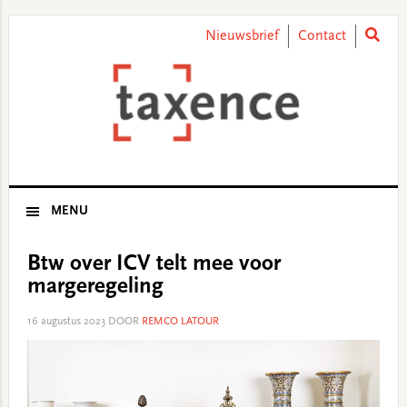
Skip
Skip
Skip
Skip
to
to
to
to
Nieuwsbrief
Contact
primary
main
primary
footer
navigation
content
sidebar
MENU
Btw over ICV telt mee voor
margeregeling
16 augustus 2023
DOOR
REMCO LATOUR