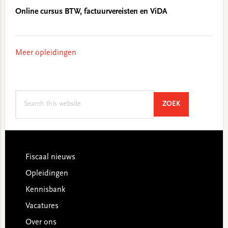
Online cursus BTW, factuurvereisten en ViDA
Meer opleidingen
Search
SEARCH
ZOEK
this
website
Footer
Fiscaal nieuws
Opleidingen
Kennisbank
Vacatures
Over ons