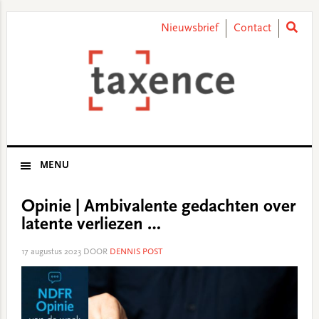
Skip
Skip
Skip
Skip
to
to
to
to
Nieuwsbrief
Contact
primary
main
primary
footer
navigation
content
sidebar
MENU
Opinie | Ambivalente gedachten over
latente verliezen …
17 augustus 2023
DOOR
DENNIS POST