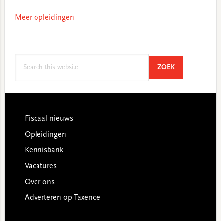
Meer opleidingen
Search
SEARCH
ZOEK
this
website
Footer
Fiscaal nieuws
Opleidingen
Kennisbank
Vacatures
Over ons
Adverteren op Taxence