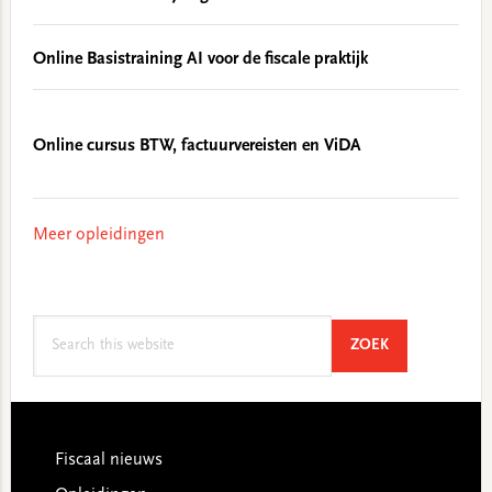
Online Basistraining AI voor de fiscale praktijk
Online cursus BTW, factuurvereisten en ViDA
Meer opleidingen
Search
SEARCH
ZOEK
this
website
Footer
Fiscaal nieuws