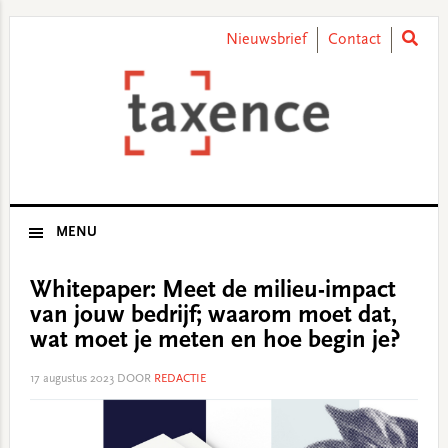
Skip
Skip
Skip
Skip
to
to
to
to
Nieuwsbrief
Contact
primary
main
primary
footer
navigation
content
sidebar
MENU
Whitepaper: Meet de milieu-impact
van jouw bedrijf; waarom moet dat,
wat moet je meten en hoe begin je?
17 augustus 2023
DOOR
REDACTIE