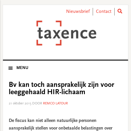
Skip
Skip
Skip
Skip
to
to
to
to
Nieuwsbrief
Contact
primary
main
primary
footer
navigation
content
sidebar
MENU
Bv kan toch aansprakelijk zijn voor
leeggehaald HIR-lichaam
21 oktober 2015
DOOR
REMCO LATOUR
De fiscus kan niet alleen natuurlijke personen
aansprakelijk stellen voor onbetaalde belastingen over