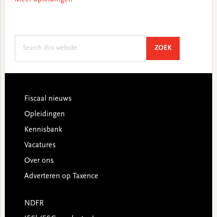
Search
SEARCH
ZOEK
this
website
Footer
Fiscaal nieuws
Opleidingen
Kennisbank
Vacatures
Over ons
Adverteren op Taxence
NDFR