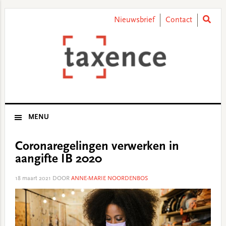
Skip
Skip
Skip
Skip
to
to
to
to
Nieuwsbrief
Contact
primary
main
primary
footer
navigation
content
sidebar
MENU
Coronaregelingen verwerken in
aangifte IB 2020
18 maart 2021
DOOR
ANNE-MARIE NOORDENBOS