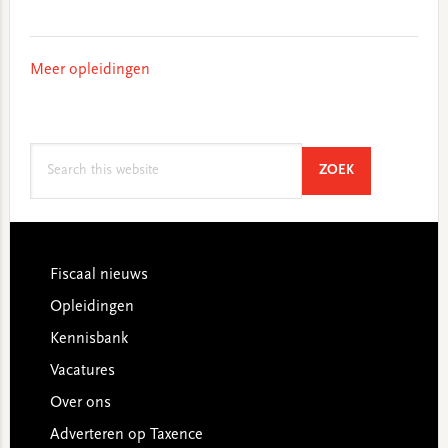
Meer opleidingen
Search
SEARCH
ZOEK
this
website
Footer
Fiscaal nieuws
Opleidingen
Kennisbank
Vacatures
Over ons
Adverteren op Taxence