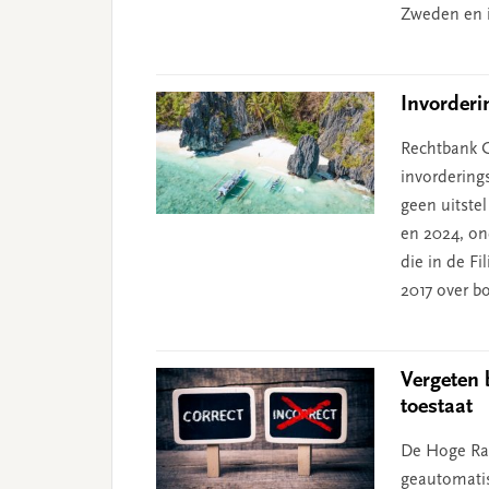
Zweden en i
Invorderi
Rechtbank G
invordering
geen uitste
en 2024, on
die in de F
2017 over bo
Vergeten 
toestaat
De Hoge Raa
geautomatis