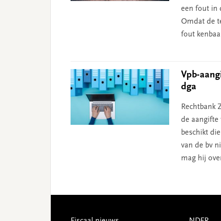
een fout in 
Omdat de te
fout kenbaa
Vpb-aangi
dga
Rechtbank Z
de aangifte
beschikt di
van de bv ni
mag hij ove
Footer