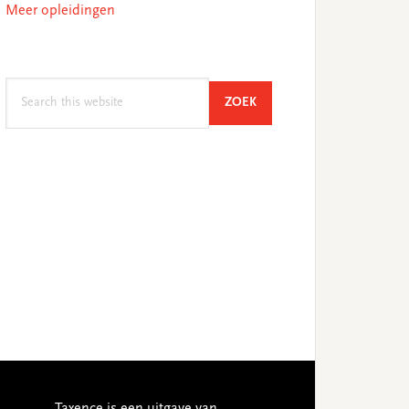
Meer opleidingen
Search
SEARCH
ZOEK
this
website