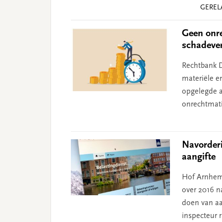
Reader
GEREL
Interactions
Geen onre
schadeve
Rechtbank D
materiële e
opgelegde aa
onrechtmati
Navorder
aangifte
Hof Arnhem
over 2016 na
doen van aa
inspecteur 