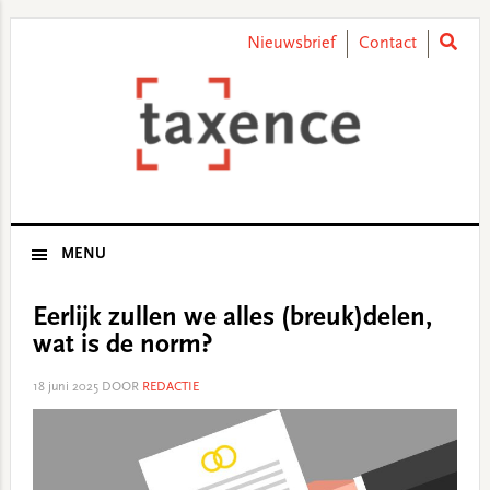
Skip
Skip
Skip
Skip
to
to
to
to
Nieuwsbrief
Contact
primary
main
primary
footer
navigation
content
sidebar
MENU
Eerlijk zullen we alles (breuk)delen,
wat is de norm?
18 juni 2025
DOOR
REDACTIE