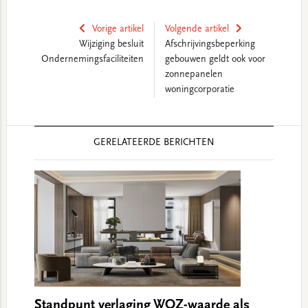
Vorige artikel
Volgende artikel
Wijziging besluit
Afschrijvingsbeperking
Ondernemingsfaciliteiten
gebouwen geldt ook voor
zonnepanelen
woningcorporatie
Reader
GERELATEERDE BERICHTEN
Interactions
Standpunt verlaging WOZ-waarde als