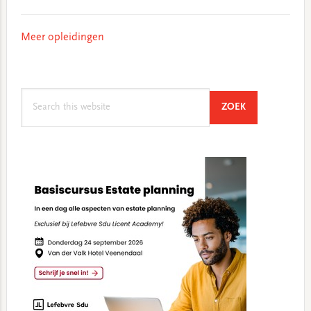
Meer opleidingen
Search
SEARCH
ZOEK
this
website