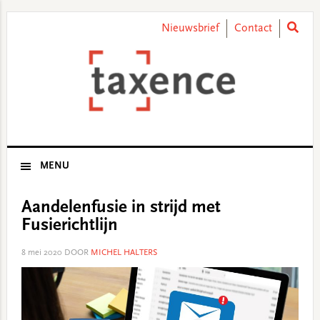
Skip
Skip
Skip
Skip
to
to
to
to
Nieuwsbrief
Contact
primary
main
primary
footer
navigation
content
sidebar
MENU
Aandelenfusie in strijd met
Fusierichtlijn
8 mei 2020
DOOR
MICHEL HALTERS