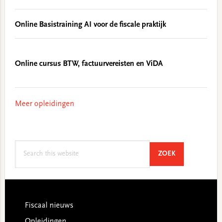
Online Basistraining AI voor de fiscale praktijk
Online cursus BTW, factuurvereisten en ViDA
Meer opleidingen
Search
SEARCH
ZOEK
this
website
Footer
Fiscaal nieuws
Opleidingen