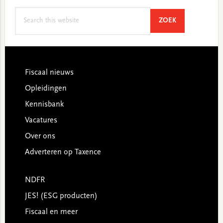
Search
SEARCH
ZOEK
this
website
Footer
Fiscaal nieuws
Opleidingen
Kennisbank
Vacatures
Over ons
Adverteren op Taxence
NDFR
JES! (ESG producten)
Fiscaal en meer