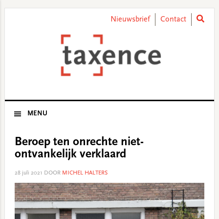
Skip
Skip
Skip
Skip
to
to
to
to
Nieuwsbrief
Contact
primary
main
primary
footer
navigation
content
sidebar
MENU
Beroep ten onrechte niet-
ontvankelijk verklaard
28 juli 2021
DOOR
MICHEL HALTERS