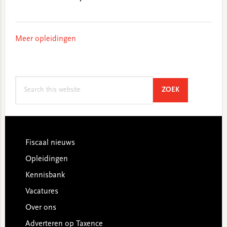
Meer opleidingen
Search
SEARCH
ZOEK
this
website
Footer
Fiscaal nieuws
Opleidingen
Kennisbank
Vacatures
Over ons
Adverteren op Taxence