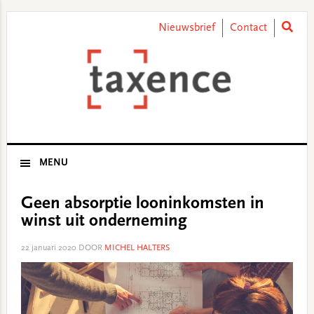
Skip
Skip
Skip
Skip
to
to
to
to
Nieuwsbrief
Contact
primary
main
primary
footer
navigation
content
sidebar
MENU
Geen absorptie looninkomsten in
winst uit onderneming
22 januari 2020
DOOR
MICHEL HALTERS