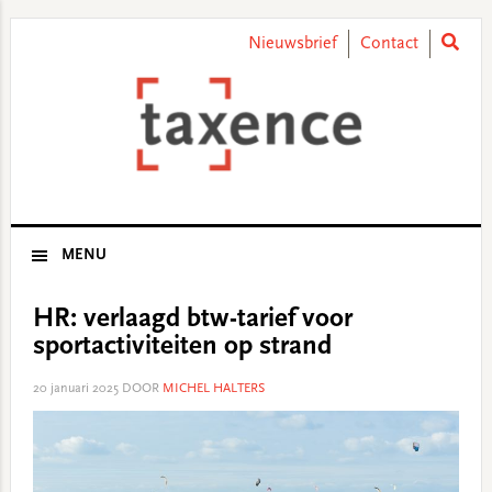
Skip
Skip
Skip
Skip
to
to
to
to
Nieuwsbrief
Contact
primary
main
primary
footer
navigation
content
sidebar
MENU
HR: verlaagd btw-tarief voor
sportactiviteiten op strand
20 januari 2025
DOOR
MICHEL HALTERS