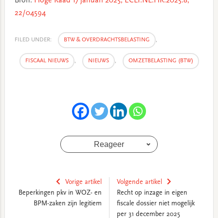
Bron:
H
oge Raad 17 januari 2025, ECLI:NL:HR:2025:8,
22/04594
FILED UNDER:
BTW & OVERDRACHTSBELASTING
,
FISCAAL NIEUWS
,
NIEUWS
,
OMZETBELASTING (BTW)
Reageer
Vorige artikel
Volgende artikel
Beperkingen pkv in WOZ- en
Recht op inzage in eigen
BPM-zaken zijn legitiem
fiscale dossier niet mogelijk
per 31 december 2025