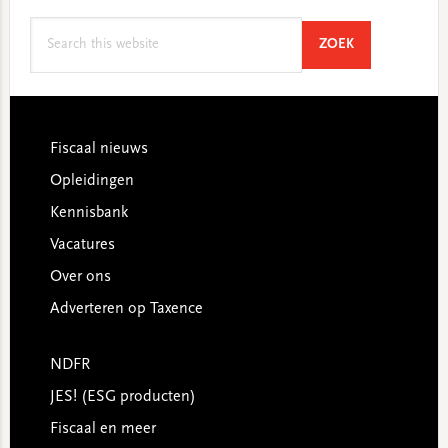
Search
SEARCH
ZOEK
this
website
Footer
Fiscaal nieuws
Opleidingen
Kennisbank
Vacatures
Over ons
Adverteren op Taxence
NDFR
JES! (ESG producten)
Fiscaal en meer