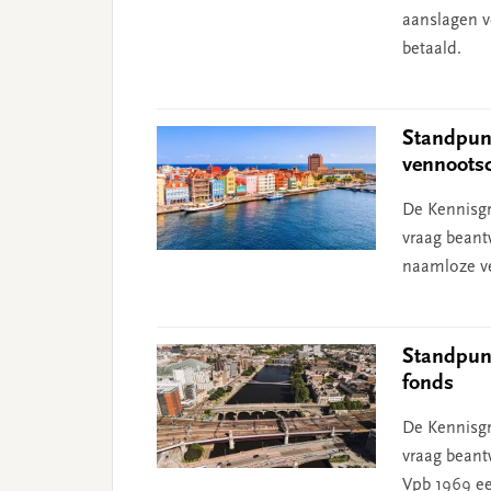
aanslagen v
betaald.
Standpunt
vennoots
De Kennisgr
vraag bean
naamloze ve
Standpunt
fonds
De Kennisgr
vraag beantw
Vpb 1969 ee