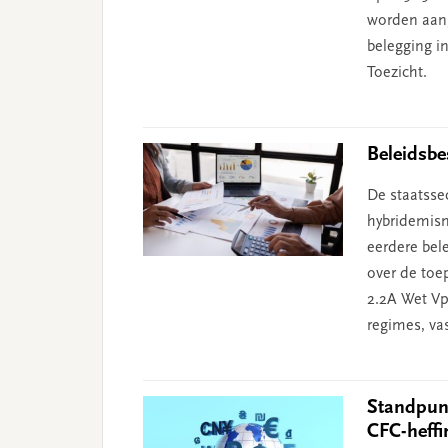
worden aang
belegging in
Toezicht.
Beleidsbe
De staatssec
hybridemism
eerdere bel
over de toe
2.2A Wet V
regimes, vas
Standpunt
CFC-heffi