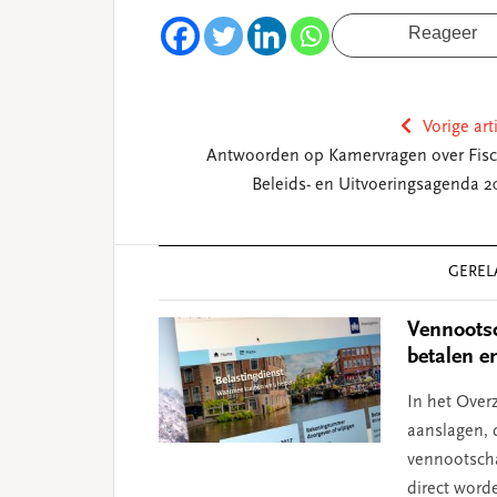
Reageer
Vorige art
Antwoorden op Kamervragen over Fisc
Beleids- en Uitvoeringsagenda 2
Reader
GEREL
Interactions
Vennootsc
betalen e
In het Over
aanslagen, 
vennootsch
direct word