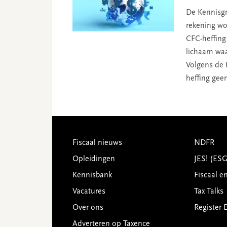
De Kennisgr
rekening wo
CFC-heffing
lichaam waa
Volgens de 
heffing gee
Footer
Fiscaal nieuws
NDFR
Opleidingen
JES! (ES
Kennisbank
Fiscaal e
Vacatures
Tax Talks
Over ons
Register 
Adverteren op Taxence