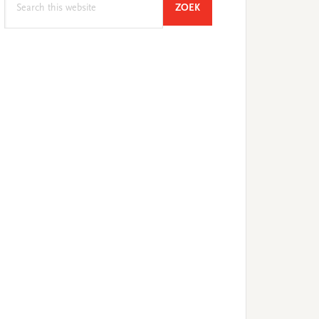
SEARCH
ZOEK
this
website