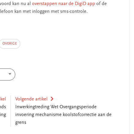
woord kan nu al
overstappen naar de DigiD ap
p
of de
elefoon kan met inloggen met sms-controle.
OVERIGE
ikel
Volgende artikel
nds
Inwerkingtreding Wet Overgangsperiode
ing
invoering mechanisme koolstofcorrectie aan de
grens