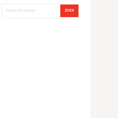
Search
SEARCH
ZOEK
this
website