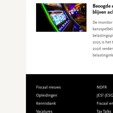
Beoogde e
blijven ac
De monitor 
kansspelbel
belastingopb
2025 is het
2026 verder
belastingin
Footer
Fiscaal nieuws
NDFR
Opleidingen
JES! (ES
Kennisbank
Fiscaal e
Vacatures
Tax Talks