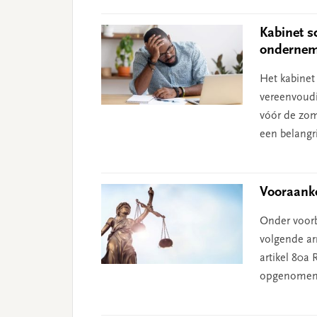
Kabinet s
ondernem
Het kabinet
vereenvoudi
vóór de zom
een belangri
Vooraanko
Onder voorb
volgende ar
artikel 80a 
opgenomen