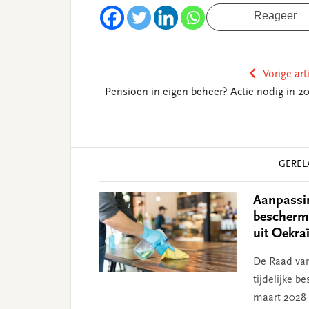
Reageer
Vorige art
Pensioen in eigen beheer? Actie nodig in 20
Reader
GEREL
Interactions
Aanpassing
bescherm
uit Oekra
De Raad van
tijdelijke 
maart 2028