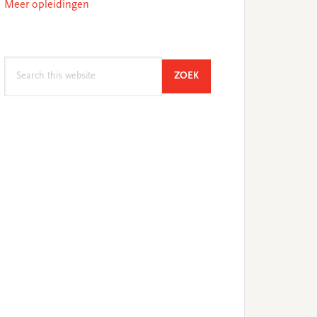
Meer opleidingen
Search
SEARCH
ZOEK
this
website