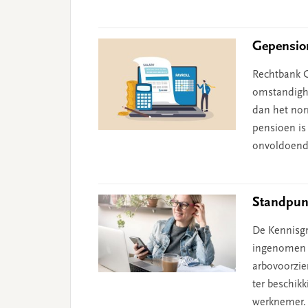
Gepension
Rechtbank G
omstandighe
dan het nor
pensioen is 
onvoldoend
Standpun
De Kennisgr
ingenomen o
arbovoorzie
ter beschik
werknemer.