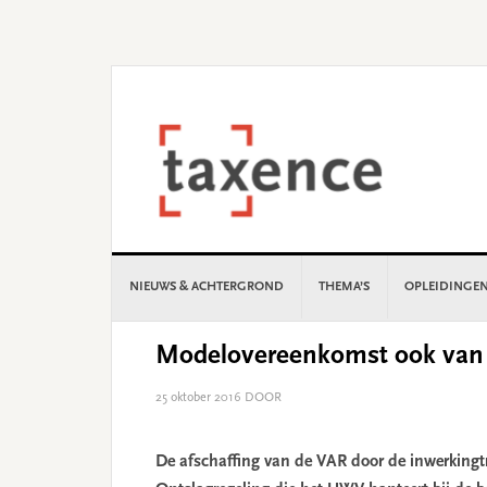
Skip
Skip
Skip
Skip
to
to
to
to
primary
main
primary
footer
navigation
content
sidebar
NIEUWS & ACHTERGROND
THEMA’S
OPLEIDINGE
Modelovereenkomst ook van b
25 oktober 2016
DOOR
De afschaffing van de VAR door de inwerkingt