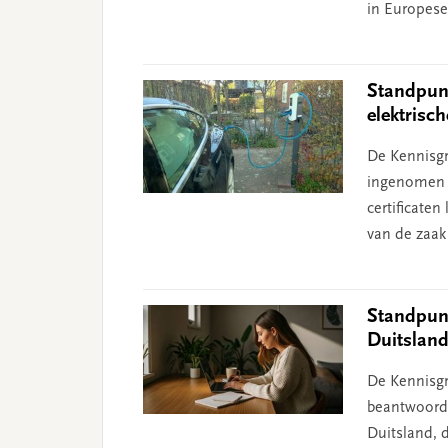
in Europese 
Standpunt
elektrisc
De Kennisgr
ingenomen n
certificate
van de zaak
Standpunt
Duitslan
De Kennisgr
beantwoord 
Duitsland, d