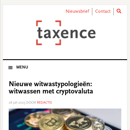
Skip
Skip
Skip
Skip
to
to
to
to
Nieuwsbrief
Contact
primary
main
primary
footer
navigation
content
sidebar
MENU
Nieuwe witwastypologieën:
witwassen met cryptovaluta
28 juli 2025
DOOR
REDACTIE