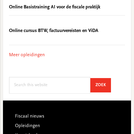
Online Basistraining AI voor de fiscale praktijk
Online cursus BTW, factuurvereisten en ViDA
Meer opleidingen
Search
SEARCH
ZOEK
this
website
Footer
Fiscaal nieuws
Opleidingen