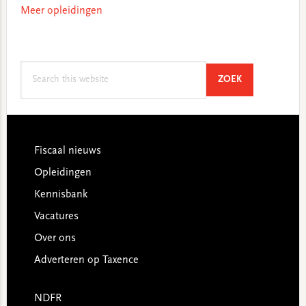
Meer opleidingen
Search
SEARCH
ZOEK
this
website
Footer
Fiscaal nieuws
Opleidingen
Kennisbank
Vacatures
Over ons
Adverteren op Taxence
NDFR