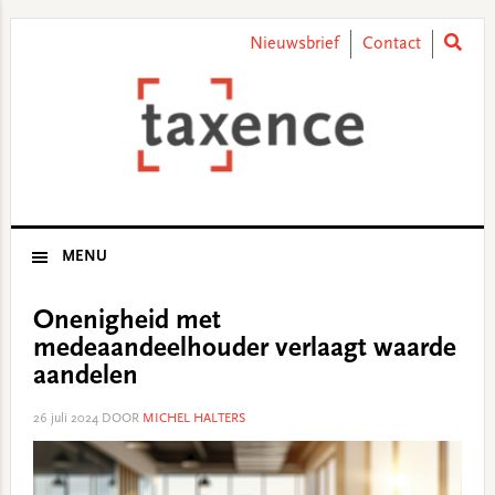
Skip
Skip
Skip
Skip
to
to
to
to
Nieuwsbrief
Contact
primary
main
primary
footer
navigation
content
sidebar
MENU
Onenigheid met
medeaandeelhouder verlaagt waarde
aandelen
26 juli 2024
DOOR
MICHEL HALTERS