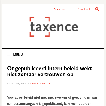
Skip
Skip
Skip
Skip
to
to
to
to
Nieuwsbrief
Contact
primary
main
primary
footer
navigation
content
sidebar
MENU
Ongepubliceerd intern beleid wekt
niet zomaar vertrouwen op
28 juli 2017
DOOR
REMCO LATOUR
Voor zover beleid niet met medewerken of goedvinden van
een bestuursorgaan is gepubliceerd, kan men daaraan