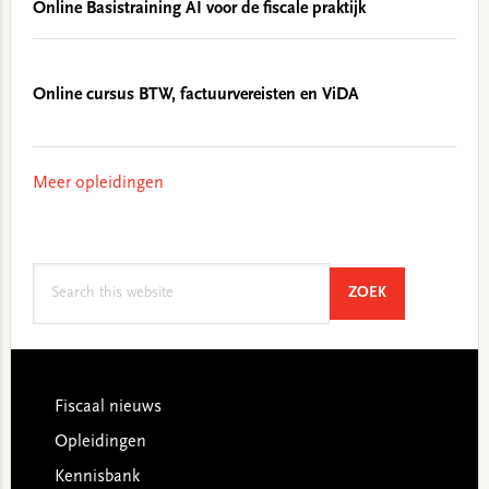
Online Basistraining AI voor de fiscale praktijk
Online cursus BTW, factuurvereisten en ViDA
Meer opleidingen
Search
SEARCH
ZOEK
this
website
Footer
Fiscaal nieuws
Opleidingen
Kennisbank