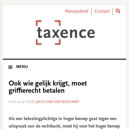
Skip
Skip
Skip
Skip
to
to
to
to
Nieuwsbrief
Contact
primary
main
primary
footer
navigation
content
sidebar
MENU
Ook wie gelijk krijgt, moet
griffierecht betalen
8 mei 2015
DOOR
JACCO VAN DEN BOOGAART
Als een belastingplichtige in hoger beroep gaat tegen een
uitspraak van de rechtbank, moet hij voor het hoger beroep