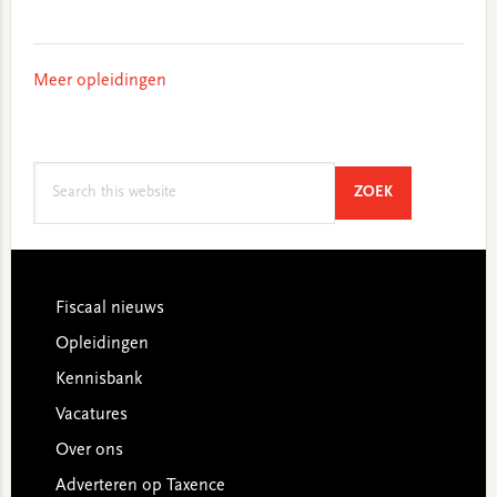
Meer opleidingen
Search
SEARCH
ZOEK
this
website
Footer
Fiscaal nieuws
Opleidingen
Kennisbank
Vacatures
Over ons
Adverteren op Taxence